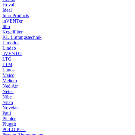
Hoval
Ideal
Inno Products
inVENTer
Itho
Kegelfilter
KL-Lüftungstechnik
Limodor
Lindab
liVENTO
LTG
LTM
Lunos
Maico
Meltem
Ned Air
Netec
Nibe
Nilan
Novelan
Paul
Pichler
Pluggit
POLO Plast
Proxon-Zimmermann