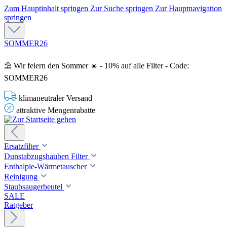
Zum Hauptinhalt springen
Zur Suche springen
Zur Hauptnavigation
springen
SOMMER26
⛱️ Wir feiern den Sommer ☀️ - 10% auf alle Filter - Code:
SOMMER26
klimaneutraler Versand
attraktive Mengenrabatte
Ersatzfilter
Dunstabzugshauben Filter
Enthalpie-Wärmetauscher
Reinigung
Staubsaugerbeutel
SALE
Ratgeber