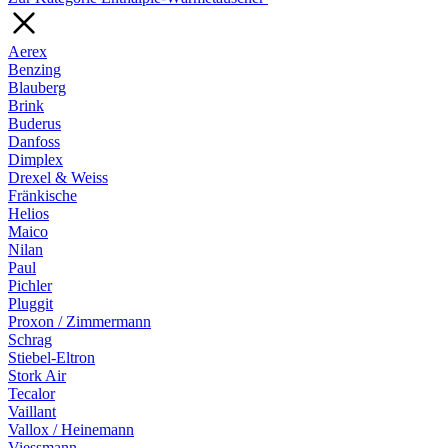
Aerex
Benzing
Blauberg
Brink
Buderus
Danfoss
Dimplex
Drexel & Weiss
Fränkische
Helios
Maico
Nilan
Paul
Pichler
Pluggit
Proxon / Zimmermann
Schrag
Stiebel-Eltron
Stork Air
Tecalor
Vaillant
Vallox / Heinemann
Viessmann