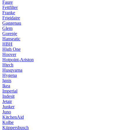
Faure
Fettfilter
Franke
Frigidaire
Gaggenau
Glem
Gorenje
Hanseatic
HBH
High One
Hoover
Hotpoint-Ariston
Htech
Husqvarna
Hygena
Ignis
Ikea
Imperial
Indesit
Jetair
Junker
Juno
KitchenAid
Kolbe
Küppersbusch