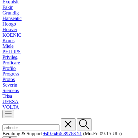
Exquisit
Fakir
Grundig
Hanseatic
Hoogo
Hoover
KOENIC
Krups
Miele
PHILIPS
Privileg
Proficare
Profilo
Progress
Protos
Severin
Siemens
Trisa
UFESA
VOLTA
Beratung & Support
+49-6466 89768 51
(Mo-Fr: 09-15 Uhr)