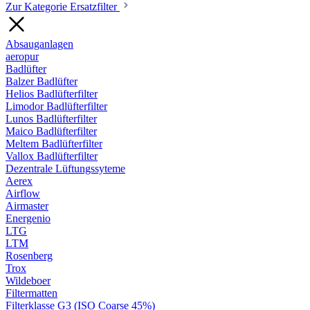
Zur Kategorie Ersatzfilter
Absauganlagen
aeropur
Badlüfter
Balzer Badlüfter
Helios Badlüfterfilter
Limodor Badlüfterfilter
Lunos Badlüfterfilter
Maico Badlüfterfilter
Meltem Badlüfterfilter
Vallox Badlüfterfilter
Dezentrale Lüftungssyteme
Aerex
Airflow
Airmaster
Energenio
LTG
LTM
Rosenberg
Trox
Wildeboer
Filtermatten
Filterklasse G3 (ISO Coarse 45%)