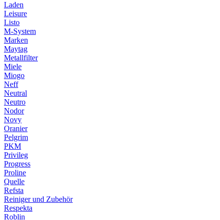
Laden
Leisure
Listo
M-System
Marken
Maytag
Metallfilter
Miele
Miogo
Neff
Neutral
Neutro
Nodor
Novy
Oranier
Pelgrim
PKM
Privileg
Progress
Proline
Quelle
Refsta
Reiniger und Zubehör
Respekta
Roblin