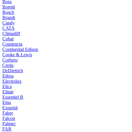
Bora
Boretti
Bosch
Brandt
Candy
CATA
Climadiff
Cobal
Constructa
Continental Edison
Cooke & Lewis
Corbero
Creda
DeDietrich
Edesa
Electrolux
Elica
Elitair
Essentiel B
Etna
Exquisit
Faber
Falcon
Falmec
FAR