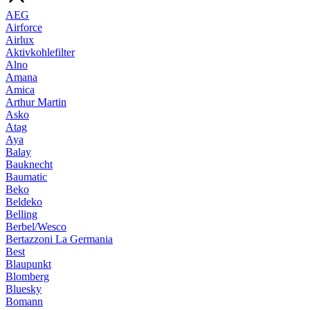
AEG
Airforce
Airlux
Aktivkohlefilter
Alno
Amana
Amica
Arthur Martin
Asko
Atag
Aya
Balay
Bauknecht
Baumatic
Beko
Beldeko
Belling
Berbel/Wesco
Bertazzoni La Germania
Best
Blaupunkt
Blomberg
Bluesky
Bomann