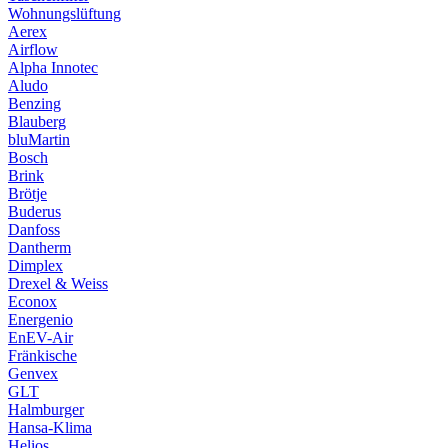
Wohnungslüftung
Aerex
Airflow
Alpha Innotec
Aludo
Benzing
Blauberg
bluMartin
Bosch
Brink
Brötje
Buderus
Danfoss
Dantherm
Dimplex
Drexel & Weiss
Econox
Energenio
EnEV-Air
Fränkische
Genvex
GLT
Halmburger
Hansa-Klima
Helios