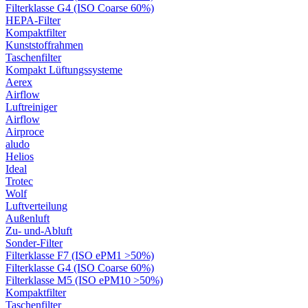
Filterklasse G4 (ISO Coarse 60%)
HEPA-Filter
Kompaktfilter
Kunststoffrahmen
Taschenfilter
Kompakt Lüftungssysteme
Aerex
Airflow
Luftreiniger
Airflow
Airproce
aludo
Helios
Ideal
Trotec
Wolf
Luftverteilung
Außenluft
Zu- und-Abluft
Sonder-Filter
Filterklasse F7 (ISO ePM1 >50%)
Filterklasse G4 (ISO Coarse 60%)
Filterklasse M5 (ISO ePM10 >50%)
Kompaktfilter
Taschenfilter