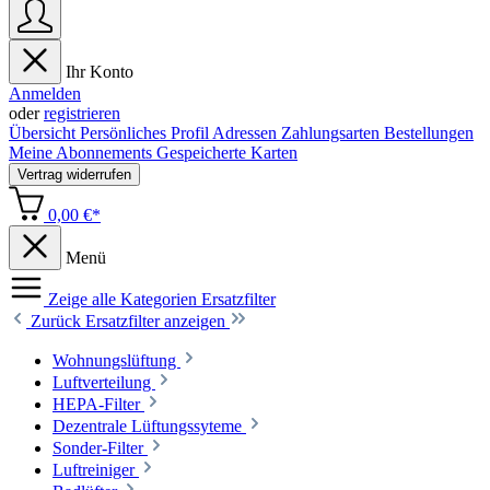
Ihr Konto
Anmelden
oder
registrieren
Übersicht
Persönliches Profil
Adressen
Zahlungsarten
Bestellungen
Meine Abonnements
Gespeicherte Karten
Vertrag widerrufen
0,00 €*
Menü
Zeige alle Kategorien
Ersatzfilter
Zurück
Ersatzfilter anzeigen
Wohnungslüftung
Luftverteilung
HEPA-Filter
Dezentrale Lüftungssyteme
Sonder-Filter
Luftreiniger