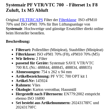
Systemair PF VTR/VTC 700 - Filterset 1x F8
Zuluft, 1x M5 Abluft
Original
FILTERCAPS
Filter der
Filterklasse
ISO ePM10
70% und ISO ePM1 70% für Ihre Lüftungsanlage von
Systemair
. Hochwertige und günstige Ersatzfilter direkt online
beim Hersteller bestellen.
Beschreibung:
Filterart:
Pollenfilter (Minipleat), Staubfilter (Minipleat)
Filterklasse:
ISO ePM1 70% (F8), ePM10 70% (M5)
Wir liefern:
2 Filter
passend für Geräte:
Systemair SAVE VTR/VTC
700 R/L (Nr.: 488844, 488845, 488834, 488835)
Abmessungen:
754 x 262 x 94 mm
Artikelbezeichnung:
PF VTC 700 OPT kit 1
Artikel-Nr:
145924
Rahmen:
Vlies
Ökologie:
Karton verrottbar, Hausmüll
Hergestellt nach Filternorm:
EN779:2002 entspricht
ebenso ISO 16890
Set besteht aus Artikelnummern:
20243178FC und
20243179FC