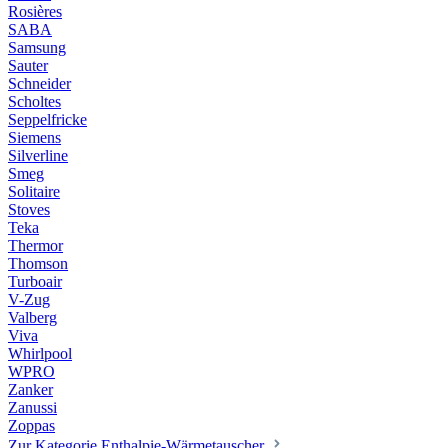
Rosières
SABA
Samsung
Sauter
Schneider
Scholtes
Seppelfricke
Siemens
Silverline
Smeg
Solitaire
Stoves
Teka
Thermor
Thomson
Turboair
V-Zug
Valberg
Viva
Whirlpool
WPRO
Zanker
Zanussi
Zoppas
Zur Kategorie Enthalpie-Wärmetauscher