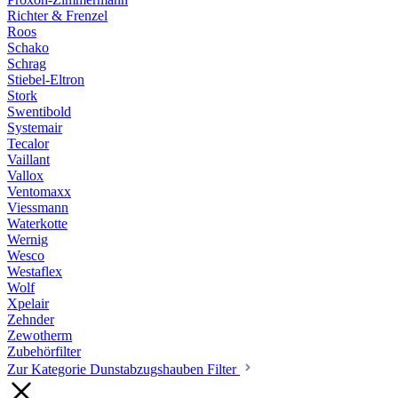
Richter & Frenzel
Roos
Schako
Schrag
Stiebel-Eltron
Stork
Swentibold
Systemair
Tecalor
Vaillant
Vallox
Ventomaxx
Viessmann
Waterkotte
Wernig
Wesco
Westaflex
Wolf
Xpelair
Zehnder
Zewotherm
Zubehörfilter
Zur Kategorie Dunstabzugshauben Filter