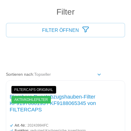
Filter
FILTER ÖFFNEN
Sortieren nach:
FILTERCAPS ORIGINAL
Blomberg Dunstabzugshauben-Filter
AKTIVKOHLEFILTER
KF9197060193 / KF9188065345 von
FILTERCAPS
Art.-Nr.:
20243994FC
Funktion:
reduziert Kochgerüche zuverlässig