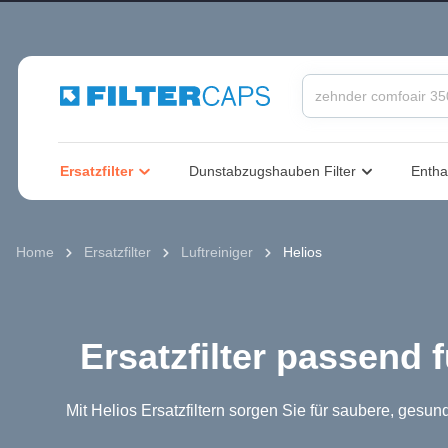
springen
Zur Hauptnavigation springen
Ersatzfilter
Dunstabzugshauben Filter
Entha
Home
Ersatzfilter
Luftreiniger
Helios
Ersatzfilter passend f
Mit Helios Ersatzfiltern sorgen Sie für saubere, gesu