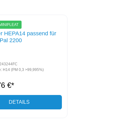
 MINIPLEAT
ter HEPA14 passend für
rPal 2200
243244FC
:
H14 (PM 0,3 >99,995%)
76 €*
DETAILS