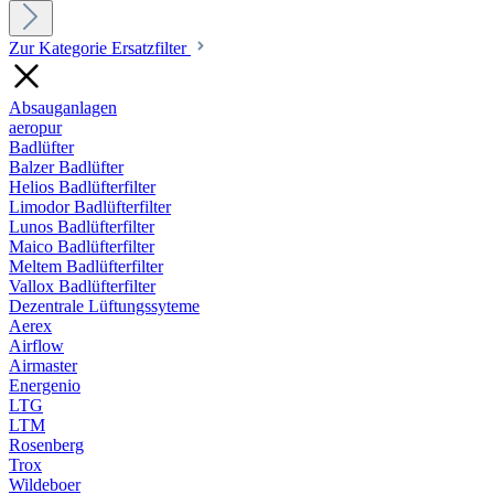
Zur Kategorie Ersatzfilter
Absauganlagen
aeropur
Badlüfter
Balzer Badlüfter
Helios Badlüfterfilter
Limodor Badlüfterfilter
Lunos Badlüfterfilter
Maico Badlüfterfilter
Meltem Badlüfterfilter
Vallox Badlüfterfilter
Dezentrale Lüftungssyteme
Aerex
Airflow
Airmaster
Energenio
LTG
LTM
Rosenberg
Trox
Wildeboer