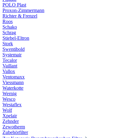
POLO Plast
Proxon-Zimmermann
Richter & Frenzel
Roos
Schako
Schrag
Stiebel-Eltron
Stork
Swentibold
Systemair
Tecalor
Vaillant
Vallox
Ventomaxx
Viessmann
Waterkotte
Wernig
Wesco
Westaflex
Wolf
Xpelair
Zehnder
Zewotherm
Zubehörfilter