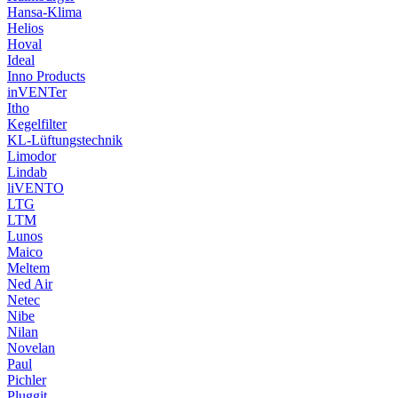
Hansa-Klima
Helios
Hoval
Ideal
Inno Products
inVENTer
Itho
Kegelfilter
KL-Lüftungstechnik
Limodor
Lindab
liVENTO
LTG
LTM
Lunos
Maico
Meltem
Ned Air
Netec
Nibe
Nilan
Novelan
Paul
Pichler
Pluggit