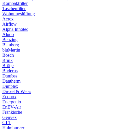
Kompaktfilter
Taschenfilter
Wohnungslüftung
Aerex
Airflow
Alpha Innotec
Aludo
Benzing
Blauberg
bluMartin
Bosch
Brink
Brötje
Buderus
Danfoss
Dantherm
Dimplex
Drexel & Weiss
Econox
Energenio
EnEV-Air
Fränkische
Genvex
GLT
Halmburger