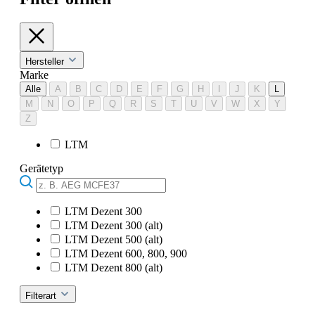
Hersteller
Marke
Alle
A
B
C
D
E
F
G
H
I
J
K
L
M
N
O
P
Q
R
S
T
U
V
W
X
Y
Z
LTM
Gerätetyp
LTM Dezent 300
LTM Dezent 300 (alt)
LTM Dezent 500 (alt)
LTM Dezent 600, 800, 900
LTM Dezent 800 (alt)
Filterart