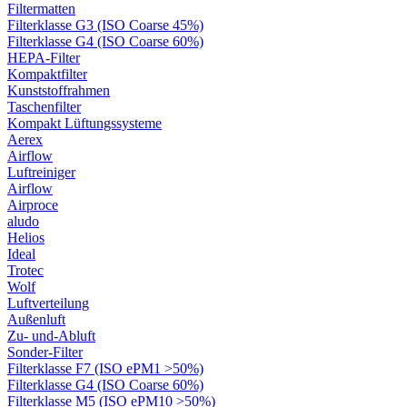
Filtermatten
Filterklasse G3 (ISO Coarse 45%)
Filterklasse G4 (ISO Coarse 60%)
HEPA-Filter
Kompaktfilter
Kunststoffrahmen
Taschenfilter
Kompakt Lüftungssysteme
Aerex
Airflow
Luftreiniger
Airflow
Airproce
aludo
Helios
Ideal
Trotec
Wolf
Luftverteilung
Außenluft
Zu- und-Abluft
Sonder-Filter
Filterklasse F7 (ISO ePM1 >50%)
Filterklasse G4 (ISO Coarse 60%)
Filterklasse M5 (ISO ePM10 >50%)