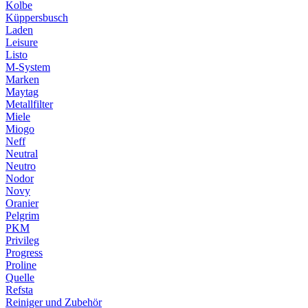
Kolbe
Küppersbusch
Laden
Leisure
Listo
M-System
Marken
Maytag
Metallfilter
Miele
Miogo
Neff
Neutral
Neutro
Nodor
Novy
Oranier
Pelgrim
PKM
Privileg
Progress
Proline
Quelle
Refsta
Reiniger und Zubehör