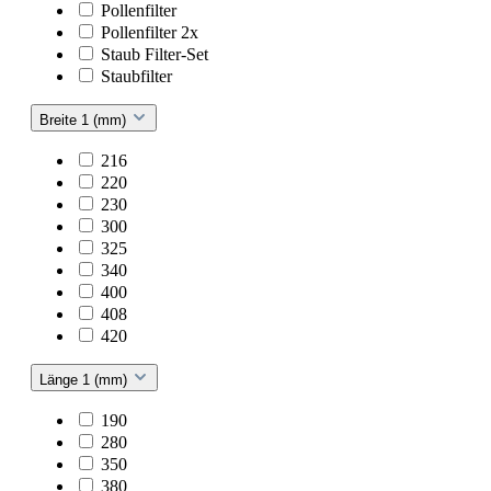
Pollenfilter
Pollenfilter 2x
Staub Filter-Set
Staubfilter
Breite 1 (mm)
216
220
230
300
325
340
400
408
420
Länge 1 (mm)
190
280
350
380