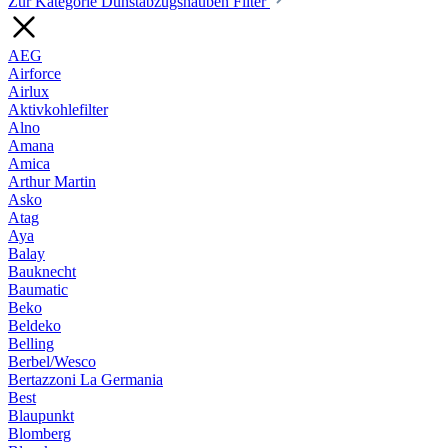
Zur Kategorie Dunstabzugshauben Filter
AEG
Airforce
Airlux
Aktivkohlefilter
Alno
Amana
Amica
Arthur Martin
Asko
Atag
Aya
Balay
Bauknecht
Baumatic
Beko
Beldeko
Belling
Berbel/Wesco
Bertazzoni La Germania
Best
Blaupunkt
Blomberg