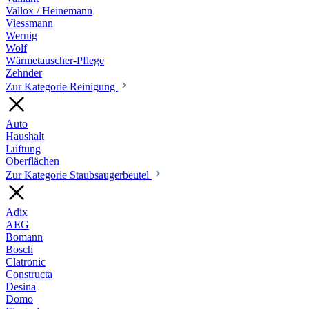
Vallox / Heinemann
Viessmann
Wernig
Wolf
Wärmetauscher-Pflege
Zehnder
Zur Kategorie Reinigung
Auto
Haushalt
Lüftung
Oberflächen
Zur Kategorie Staubsaugerbeutel
Adix
AEG
Bomann
Bosch
Clatronic
Constructa
Desina
Domo