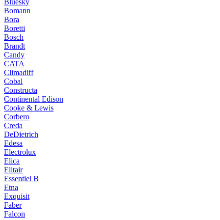
Bluesky
Bomann
Bora
Boretti
Bosch
Brandt
Candy
CATA
Climadiff
Cobal
Constructa
Continental Edison
Cooke & Lewis
Corbero
Creda
DeDietrich
Edesa
Electrolux
Elica
Elitair
Essentiel B
Etna
Exquisit
Faber
Falcon