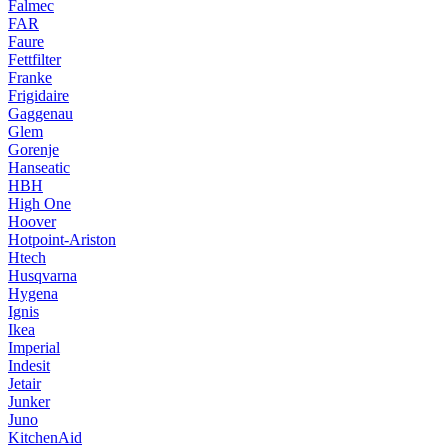
Falmec
FAR
Faure
Fettfilter
Franke
Frigidaire
Gaggenau
Glem
Gorenje
Hanseatic
HBH
High One
Hoover
Hotpoint-Ariston
Htech
Husqvarna
Hygena
Ignis
Ikea
Imperial
Indesit
Jetair
Junker
Juno
KitchenAid