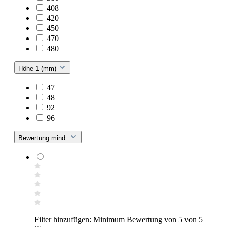
408
420
450
470
480
Höhe 1 (mm)
47
48
92
96
Bewertung mind.
Filter hinzufügen: Minimum Bewertung von 5 von 5