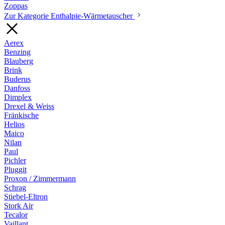
Zoppas
Zur Kategorie Enthalpie-Wärmetauscher
Aerex
Benzing
Blauberg
Brink
Buderus
Danfoss
Dimplex
Drexel & Weiss
Fränkische
Helios
Maico
Nilan
Paul
Pichler
Pluggit
Proxon / Zimmermann
Schrag
Stiebel-Eltron
Stork Air
Tecalor
Vaillant