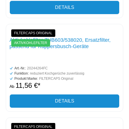
DETAILS
FILTERCAPS ORIGINAL
Aktivkohlefilter ZUB603/538020, Ersatzfilter,
AKTIVKOHLEFILTER
passend für Küppersbusch-Geräte
Art.-Nr.:
20244264FC
Funktion:
reduziert Kochgerüche zuverlässig
Produkt Marke:
FILTERCAPS Original
11,56 €*
Ab
DETAILS
FILTERCAPS ORIGINAL