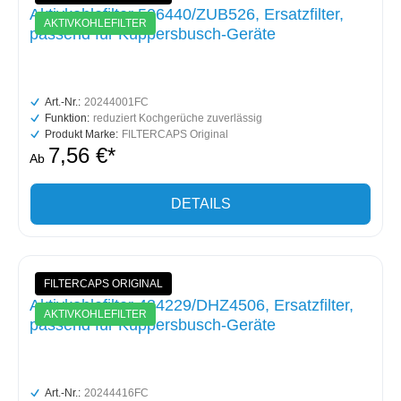
Aktivkohlefilter 506440/ZUB526, Ersatzfilter,
AKTIVKOHLEFILTER
passend für Küppersbusch-Geräte
Art.-Nr.:
20244001FC
Funktion:
reduziert Kochgerüche zuverlässig
Produkt Marke:
FILTERCAPS Original
7,56 €*
Ab
DETAILS
FILTERCAPS ORIGINAL
Aktivkohlefilter 434229/DHZ4506, Ersatzfilter,
AKTIVKOHLEFILTER
passend für Küppersbusch-Geräte
Art.-Nr.:
20244416FC