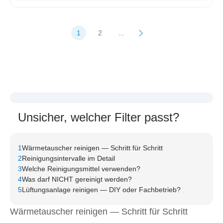
1
2
...
Unsicher, welcher Filter passt?
Wir helfen Ihnen sofort weiter
1
Wärmetauscher reinigen — Schritt für Schritt
Passgarantie
2
Reinigungsintervalle im Detail
Persönlicher Support
3
Welche Reinigungsmittel verwenden?
4
Was darf NICHT gereinigt werden?
5
Lüftungsanlage reinigen — DIY oder Fachbetrieb?
KONTAKT
Wärmetauscher reinigen — Schritt für Schritt