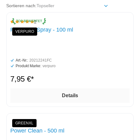
Sortieren nach:
2
Durchschnittliche Bewertung von 5 von 5 Sternen
Pure Vent Spray - 100 ml
VERPURO
Art.-Nr.:
20212241FC
Produkt Marke:
verpuro
7,95 €*
Details
GREENXL
Power Clean - 500 ml