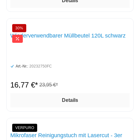
Details
30%
Wiederverwendbarer Müllbeutel 120L schwarz
Art.-Nr.:
20232750FC
16,77 €*
23,95 €*
Details
VERPURO
Mikrofaser Reinigungstuch mit Lasercut - 3er