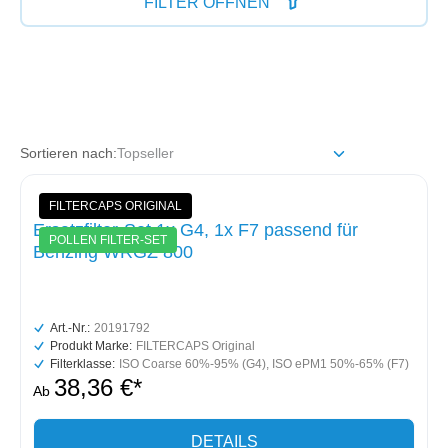
FILTER ÖFFNEN
Sortieren nach:
FILTERCAPS ORIGINAL
Ersatzfilter-Set 1x G4, 1x F7 passend für
POLLEN FILTER-SET
Benzing WRGZ 800
Art.-Nr.:
20191792
Produkt Marke:
FILTERCAPS Original
Filterklasse:
ISO Coarse 60%-95% (G4)
, ISO ePM1 50%-65% (F7)
38,36 €*
Ab
DETAILS