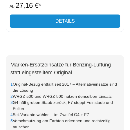
27,16 €*
Ab
DETAILS
Marken-Ersatzeinsätze für Benzing-Lüftung
statt eingestelltem Original
1
Original-Bezug entfällt seit 2017 – Alternativeinsätze sind
die Lösung
2
WRGZ 500 und WRGZ 800 nutzen denselben Einsatz
3
G4 hält groben Staub zurück, F7 stoppt Feinstaub und
Pollen
4
Set-Variante wählen – im Zweifel G4 + F7
5
Verschmutzung am Farbton erkennen und rechtzeitig
tauschen