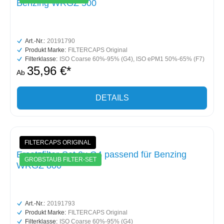
Benzing WRGZ 500
Art.-Nr.:
20191790
Produkt Marke:
FILTERCAPS Original
Filterklasse:
ISO Coarse 60%-95% (G4)
, ISO ePM1 50%-65% (F7)
35,96 €*
Ab
DETAILS
FILTERCAPS ORIGINAL
Ersatzfilter-Set 2x G4 passend für Benzing
GROBSTAUB FILTER-SET
WRGZ 800
Art.-Nr.:
20191793
Produkt Marke:
FILTERCAPS Original
Filterklasse:
ISO Coarse 60%-95% (G4)