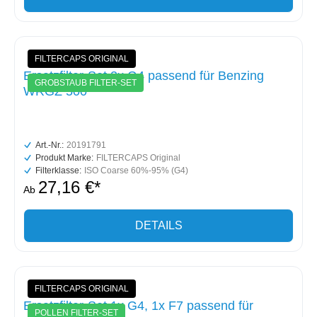
FILTERCAPS ORIGINAL
Ersatzfilter-Set 2x G4 passend für Benzing
GROBSTAUB FILTER-SET
WRGZ 500
Art.-Nr.:
20191791
Produkt Marke:
FILTERCAPS Original
Filterklasse:
ISO Coarse 60%-95% (G4)
27,16 €*
Ab
DETAILS
FILTERCAPS ORIGINAL
Ersatzfilter-Set 1x G4, 1x F7 passend für
POLLEN FILTER-SET