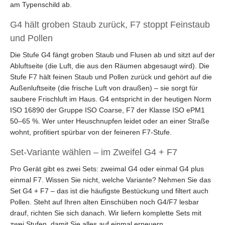
am Typenschild ab.
G4 hält groben Staub zurück, F7 stoppt Feinstaub
und Pollen
Die Stufe G4 fängt groben Staub und Flusen ab und sitzt auf der
Abluftseite (die Luft, die aus den Räumen abgesaugt wird). Die
Stufe F7 hält feinen Staub und Pollen zurück und gehört auf die
Außenluftseite (die frische Luft von draußen) – sie sorgt für
saubere Frischluft im Haus. G4 entspricht in der heutigen Norm
ISO 16890 der Gruppe ISO Coarse, F7 der Klasse ISO ePM1
50–65 %. Wer unter Heuschnupfen leidet oder an einer Straße
wohnt, profitiert spürbar von der feineren F7-Stufe.
Set-Variante wählen – im Zweifel G4 + F7
Pro Gerät gibt es zwei Sets: zweimal G4 oder einmal G4 plus
einmal F7. Wissen Sie nicht, welche Variante? Nehmen Sie das
Set G4 + F7 – das ist die häufigste Bestückung und filtert auch
Pollen. Steht auf Ihren alten Einschüben noch G4/F7 lesbar
drauf, richten Sie sich danach. Wir liefern komplette Sets mit
zwei Stufen, damit Sie alles auf einmal erneuern.