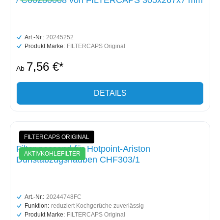
/ C00280008 von FILTERCAPS 305x267x7 mm
Art.-Nr.:
20245252
Produkt Marke:
FILTERCAPS Original
7,56 €*
Ab
DETAILS
FILTERCAPS ORIGINAL
Filter passend für Hotpoint-Ariston
AKTIVKOHLEFILTER
Dunstabzugshauben CHF303/1
Art.-Nr.:
20244748FC
Funktion:
reduziert Kochgerüche zuverlässig
Produkt Marke:
FILTERCAPS Original