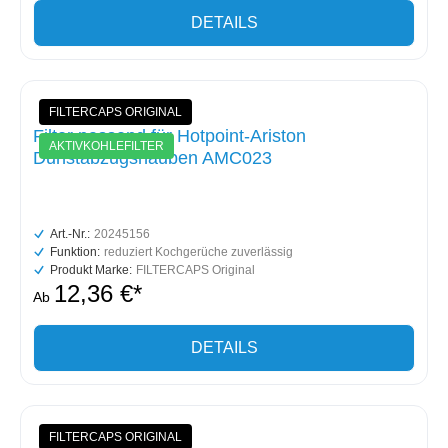
DETAILS
FILTERCAPS ORIGINAL
Filter passend für Hotpoint-Ariston
AKTIVKOHLEFILTER
Dunstabzugshauben AMC023
Art.-Nr.:
20245156
Funktion:
reduziert Kochgerüche zuverlässig
Produkt Marke:
FILTERCAPS Original
12,36 €*
Ab
DETAILS
FILTERCAPS ORIGINAL