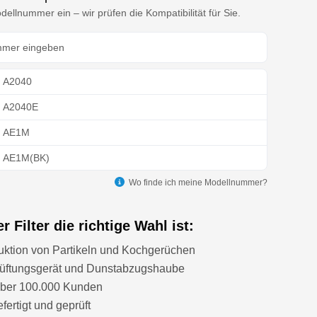
ellnummer ein – wir prüfen die Kompatibilität für Sie.
n A2040
on A2040E
on AE1M
on AE1M(BK)
n AE2
Wo finde ich meine Modellnummer?
on AE2M
 Filter die richtige Wahl ist:
on AE2M(BK)
uktion von Partikeln und Kochgerüchen
on AE2MBR
 Lüftungsgerät und Dunstabzugshaube
ton AE2MWH
über 100.000 Kunden
ertigt und geprüft
n AH6F