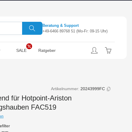
Beratung & Support
+49-6466 89768 51
(Mo-Fr: 09-15 Uhr)
SALE
Ratgeber
Artikelnummer:
20243999FC
end für Hotpoint-Ariston
gshauben FAC519
en
filter