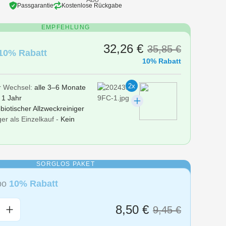
Passgarantie
Kostenlose Rückgabe
EMPFEHLUNG
32,26 €
35,85 €
10% Rabatt
10% Rabatt
2x
r Wechsel:
alle 3–6 Monate
r
1 Jahr
biotischer Allzweckreiniger
er als Einzelkauf -
Kein
SORGLOS PAKET
Abo
10% Rabatt
nzahl: Gib den gewünschten Wert ein oder
8,50 €
9,45 €