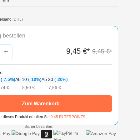
0 mm
ersand
(DHL)
 bestellen
nzahl: Gib den gewünschten Wert ein oder
9,45 €*
9,45 €*
e:
6
(-7,5%)
Ab 10
(-10%)
Ab 20
(-20%)
,74 €
8,50 €
7,56 €
Zum Warenkorb
r dieses Produkt erhalten Sie
9.45
FILTERPOINTS
Sicher bezahlen: