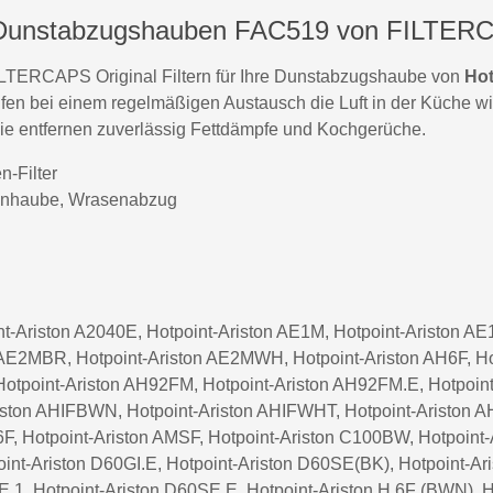
Hotpoint-Arist
ton Dunstabzugshauben FAC519 von FILTER
Hotpoint-Arist
 FILTERCAPS Original Filtern für Ihre Dunstabzugshaube von
Hot
Hotpoint-Arist
 helfen bei einem regelmäßigen Austausch die Luft in der Küche 
. Sie entfernen zuverlässig Fettdämpfe und Kochgerüche.
Hotpoint-Arist
Hotpoint-Arist
n-Filter
enhaube, Wrasenabzug
Hotpoint-Arist
Hotpoint-Arist
Hotpoint-Arist
Hotpoint-Aris
t-Ariston A2040E, Hotpoint-Ariston AE1M, Hotpoint-Ariston AE1
AE2MBR, Hotpoint-Ariston AE2MWH, Hotpoint-Ariston AH6F, Hot
Hotpoint-Arist
Hotpoint-Ariston AH92FM, Hotpoint-Ariston AH92FM.E, Hotpoint
Hotpoint-Arist
riston AHIFBWN, Hotpoint-Ariston AHIFWHT, Hotpoint-Ariston 
F, Hotpoint-Ariston AMSF, Hotpoint-Ariston C100BW, Hotpoint
Hotpoint-Aristo
nt-Ariston D60GI.E, Hotpoint-Ariston D60SE(BK), Hotpoint-A
Hotpoint-Arist
.1, Hotpoint-Ariston D60SE.E, Hotpoint-Ariston H 6F (BWN), H