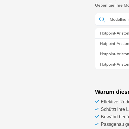
Geben Sie Ihre Mod
Hotpoint-Aristo
Hotpoint-Arist
Hotpoint-Arist
Hotpoint-Arist
Hotpoint-Aristo
Hotpoint-Arist
Warum dieser
Hotpoint-Arist
Effektive Red
Hotpoint-Arist
Schützt Ihre
Hotpoint-Aris
Bewährt bei 
Passgenau gef
Hotpoint-Aristo