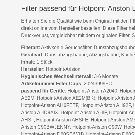
Filter passend für Hotpoint-Aris
Erhalten Sie die Qualität wie beim Original mit den
direkt online vom Hersteller bestellen. Diese Filter
Druckverlust, vergleichbar mit dem originalen Filter
Filterart:
Aktivkohle Geruchsfilter, Dunstabzugshaube
Geräteart:
Dunstabzugshaube, Abzugshaube, Küch
Inhalt:
1 Stück
Hersteller:
Hotpoint-Ariston
Hygienisches Wechselintervall:
3-6 Monate
Artikelnummer Filter-Caps:
20243999FC
passend für Geräte:
Hotpoint-Ariston A2040, Hotpoin
AE2M, Hotpoint-Ariston AE2M(BK), Hotpoint-Ariston 
Hotpoint-Ariston AH6FETF, Hotpoint-Ariston AH92F, 
Ariston AHD9AIX, Hotpoint-Ariston AHIF, Hotpoint-A
AHSF, Hotpoint-Ariston AHSFE, Hotpoint-Ariston AM6
Ariston C90BWJENNY, Hotpoint-Ariston C90W, Hotpoi
Hotpoint-Ariston D60SE(WH), Hotpoint-Ariston D60SE