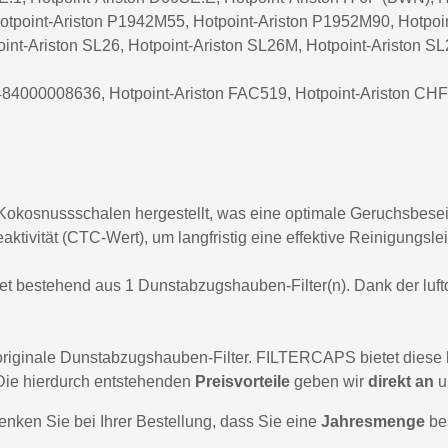
Hotpoint-Ariston P1942M55, Hotpoint-Ariston P1952M90, Hotpoi
Hotpoint-Arist
nt-Ariston SL26, Hotpoint-Ariston SL26M, Hotpoint-Ariston S
Hotpoint-Arist
484000008636, Hotpoint-Ariston FAC519, Hotpoint-Ariston CHF
Hotpoint-Arist
Hotpoint-Arist
Hotpoint-Arist
Hotpoint-Arist
 Kokosnussschalen hergestellt, was eine optimale Geruchsbeseiti
tivität (CTC-Wert), um langfristig eine effektive Reinigungsle
Hotpoint-Arist
Hotpoint-Arist
Set bestehend aus 1 Dunstabzugshauben-Filter(n). Dank der luft
Hotpoint-Arist
Hotpoint-Arist
riginale Dunstabzugshauben-Filter. FILTERCAPS bietet diese h
Die hierdurch entstehenden
Preisvorteile
geben wir
direkt an
u
Hotpoint-Arist
denken Sie bei Ihrer Bestellung, dass Sie eine
Jahresmenge
bes
Hotpoint-Arist