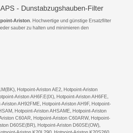
on AHSAM
CAPS - Dunstabzugshauben-Filter
on AHSAME
point-Ariston
. Hochwertige und günstige Ersatzfilter
on AHSF
wieder sauber zu halten und minimieren den
on AHSFE
on AM6F
on AMSF
on C60AR
on C60ARW
ton C90BWJENNY
M(BK), Hotpoint-Ariston AE2, Hotpoint-Ariston
point-Ariston AH6F.E(IX), Hotpoint-Ariston AH6FE,
on C90W
-Ariston AH92FME, Hotpoint-Ariston AH9F, Hotpoint-
on C100BW
AHSAM, Hotpoint-Ariston AHSAME, Hotpoint-Ariston
-Ariston C60AR, Hotpoint-Ariston C60ARW, Hotpoint-
n D60GI.E
riston D60SE(BR), Hotpoint-Ariston D60SE(OW),
on D60SE(BK)
otpoint-Ariston K20L290, Hotpoint-Ariston K20S260,