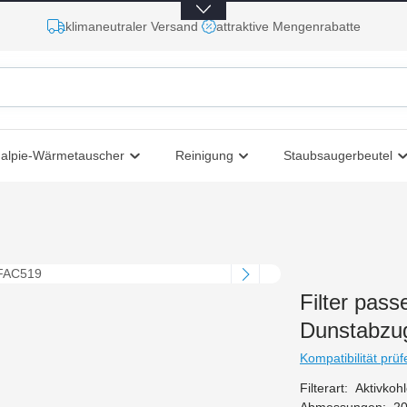
klimaneutraler Versand
attraktive Mengenrabatte
halpie-Wärmetauscher
Reinigung
Staubsaugerbeutel
Filter pass
Dunstabzu
Kompatibilität prüf
Filterart:
Aktivkohle