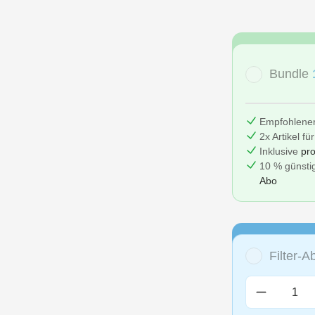
Bundle
Empfohlene
2x Artikel fü
Inklusive
pro
10 % günstig
Abo
Filter-
Produkt A