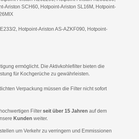
nt-Ariston SCH60, Hotpoint-Ariston SL16M, Hotpoint-
on D60SE(BR)
L26MIX
on D60SE(OW)
E233/2, Hotpoint-Ariston AS-AZKF090, Hotpoint-
on D60SE(WH)
on D60SE.1
on D60SE.E
on H 6F (BWN)
gung ermöglicht. Die Aktivkohlefilter bieten die
istung für Kochgerüche zu gewährleisten.
on K20L290
on K20S260
dichten Verpackung müssen die Filter nicht sofort
on K35L90
on K39L90
ochwertigen Filter
seit über 15 Jahren
auf dem
nsere
Kunden
weiter.
on P1942M55
tellen um Verkehr zu verringern und Emmissionen
on P1952M90