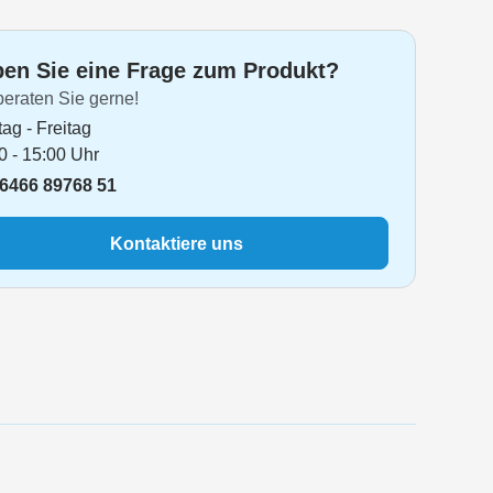
n AH6F.E(IX)
en Sie eine Frage zum Produkt?
on AH6FE
beraten Sie gerne!
on AH6FETF
ag - Freitag
n AH9F
0 - 15:00 Uhr
6466 89768 51
on AH92F
on AH92FM
Kontaktiere uns
on AH92FM.E
on AH92FME
on AHD9AIX
n AHIF
on AHIFBWN
on AHIFWHT