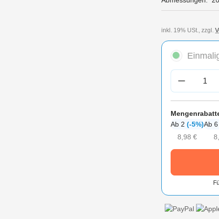
Abmessungen:
2
inkl. 19% USt., zzgl.
V
Einmalig
Produkt A
Mengenrabatt
Ab 2
(-5%)
Ab 
8,98 €
8
Fü