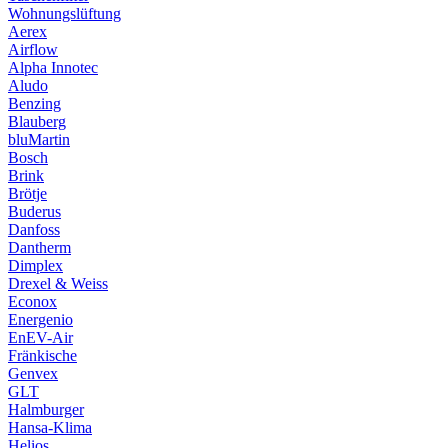
Wohnungslüftung
Aerex
Airflow
Alpha Innotec
Aludo
Benzing
Blauberg
bluMartin
Bosch
Brink
Brötje
Buderus
Danfoss
Dantherm
Dimplex
Drexel & Weiss
Econox
Energenio
EnEV-Air
Fränkische
Genvex
GLT
Halmburger
Hansa-Klima
Helios