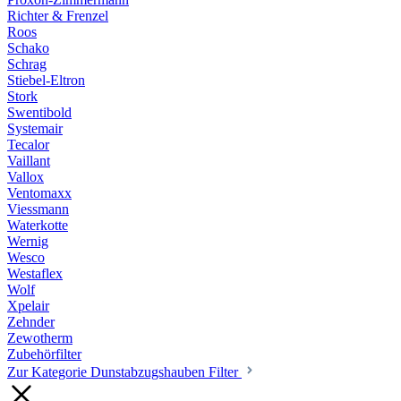
Richter & Frenzel
Roos
Schako
Schrag
Stiebel-Eltron
Stork
Swentibold
Systemair
Tecalor
Vaillant
Vallox
Ventomaxx
Viessmann
Waterkotte
Wernig
Wesco
Westaflex
Wolf
Xpelair
Zehnder
Zewotherm
Zubehörfilter
Zur Kategorie Dunstabzugshauben Filter