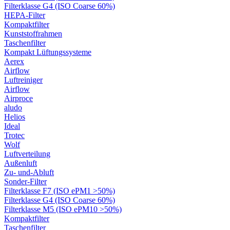
Filterklasse G4 (ISO Coarse 60%)
HEPA-Filter
Kompaktfilter
Kunststoffrahmen
Taschenfilter
Kompakt Lüftungssysteme
Aerex
Airflow
Luftreiniger
Airflow
Airproce
aludo
Helios
Ideal
Trotec
Wolf
Luftverteilung
Außenluft
Zu- und-Abluft
Sonder-Filter
Filterklasse F7 (ISO ePM1 >50%)
Filterklasse G4 (ISO Coarse 60%)
Filterklasse M5 (ISO ePM10 >50%)
Kompaktfilter
Taschenfilter