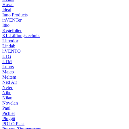
Hoval
Ideal
Inno Products
inVENTer
Itho
Kegelfilter
KL-Lüftungstechnik
Limodor
Lindab
liVENTO
LTG
LTM
Lunos
Maico
Meltem
Ned Air
Netec
Nibe
Nilan
Novelan
Paul
Pichler
Pluggit
POLO Plast
Proxon-Zimmermann