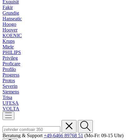
Exquisit
Fakir
Grundig
Hanseatic
Hoogo
Hoover
KOENIC
Krups
Miele
PHILIPS
Privileg
Proficare
Profilo
Progress
Protos
Severin
Siemens
Trisa
UFESA
VOLTA
Beratung & Support
+49-6466 89768 51
(Mo-Fr: 09-15 Uhr)