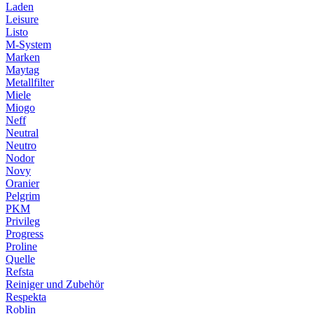
Laden
Leisure
Listo
M-System
Marken
Maytag
Metallfilter
Miele
Miogo
Neff
Neutral
Neutro
Nodor
Novy
Oranier
Pelgrim
PKM
Privileg
Progress
Proline
Quelle
Refsta
Reiniger und Zubehör
Respekta
Roblin