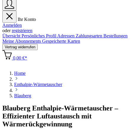
Ihr Konto
Anmelden
oder
registrieren
Übersicht
Persönliches Profil
Adressen
Zahlungsarten
Bestellungen
Meine Abonnements
Gespeicherte Karten
Vertrag widerrufen
0,00 €*
Home
Enthalpie-Wärmetauscher
Blauberg
Blauberg Enthalpie-Wärmetauscher –
Effizienter Luftaustausch mit
Wärmerückgewinnung