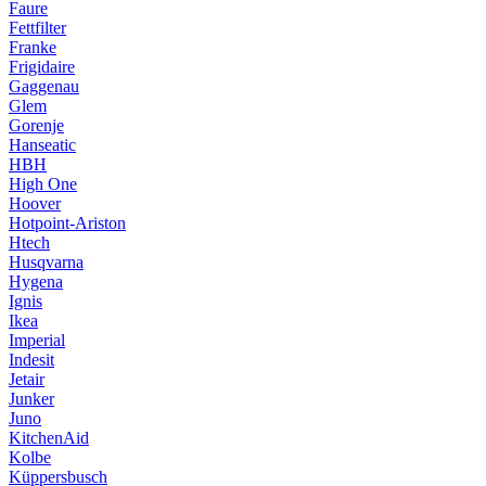
Faure
Fettfilter
Franke
Frigidaire
Gaggenau
Glem
Gorenje
Hanseatic
HBH
High One
Hoover
Hotpoint-Ariston
Htech
Husqvarna
Hygena
Ignis
Ikea
Imperial
Indesit
Jetair
Junker
Juno
KitchenAid
Kolbe
Küppersbusch