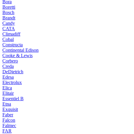
Bora
Boretti
Bosch
Brandt
Candy
CATA
Climadiff
Cobal
Constructa
Continental Edison
Cooke & Lewis
Corbero
Creda
DeDietrich
Edesa
Electrolux
Elica
Elitair
Essentiel B
Etna
Exquisit
Faber
Falcon
Falmec
FAR