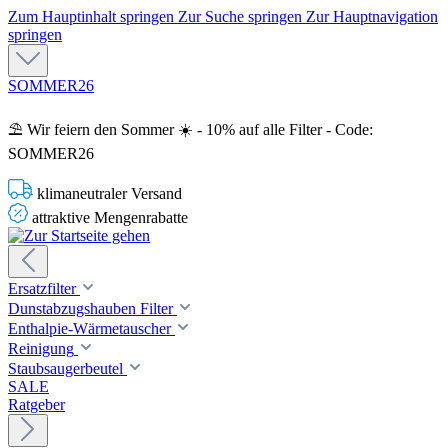
Zum Hauptinhalt springen
Zur Suche springen
Zur Hauptnavigation
springen
SOMMER26
⛱️ Wir feiern den Sommer ☀️ - 10% auf alle Filter - Code:
SOMMER26
klimaneutraler Versand
attraktive Mengenrabatte
Ersatzfilter
Dunstabzugshauben Filter
Enthalpie-Wärmetauscher
Reinigung
Staubsaugerbeutel
SALE
Ratgeber