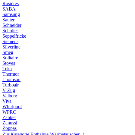
Rosières
SABA
Samsung
Sauter
Schneider
Scholtes
Seppelfricke
Siemens
Silverline
Smeg
Solitaire
Stoves
Teka
Thermor
Thomson
Turboair
V-Zug
Valberg
Viva
Whirlpool
WPRO
Zanker
Zanussi
Zoppas
Zur Kategorie Enthalpie-Wärmetauscher