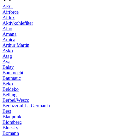
AEG
Airforce
Airlux
Aktivkohlefilter
Alno
Amana
Amica
Arthur Martin
Asko
Atag
Aya
Balay
Bauknecht
Baumatic
Beko
Beldeko
Belling
Berbel/Wesco
Bertazzoni La Germania
Best
Blaupunkt
Blomberg
Bluesky
Bomann