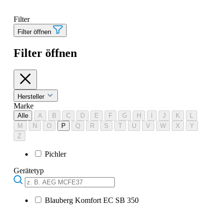
Filter
Filter öffnen
Filter öffnen
Hersteller
Marke
Alle
A
B
C
D
E
F
G
H
I
J
K
L
M
N
O
P
Q
R
S
T
U
V
W
X
Y
Z
Pichler
Gerätetyp
Blauberg Komfort EC SB 350