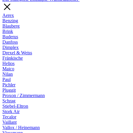
Aerex
Benzing
Blauberg
Brink
Buderus
Danfoss
Dimplex
Drexel & Weiss
Fränkische
Helios
Maico
Nilan
Paul
Pichler
Pluggit
Proxon / Zimmermann
Schrag
Stiebel-Eltron
Stork Air
Tecalor
Vaillant
Vallox / Heinemann
Viessmann