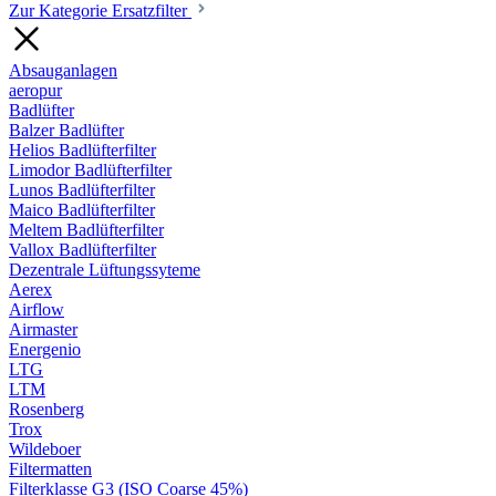
Zur Kategorie Ersatzfilter
Absauganlagen
aeropur
Badlüfter
Balzer Badlüfter
Helios Badlüfterfilter
Limodor Badlüfterfilter
Lunos Badlüfterfilter
Maico Badlüfterfilter
Meltem Badlüfterfilter
Vallox Badlüfterfilter
Dezentrale Lüftungssyteme
Aerex
Airflow
Airmaster
Energenio
LTG
LTM
Rosenberg
Trox
Wildeboer
Filtermatten
Filterklasse G3 (ISO Coarse 45%)