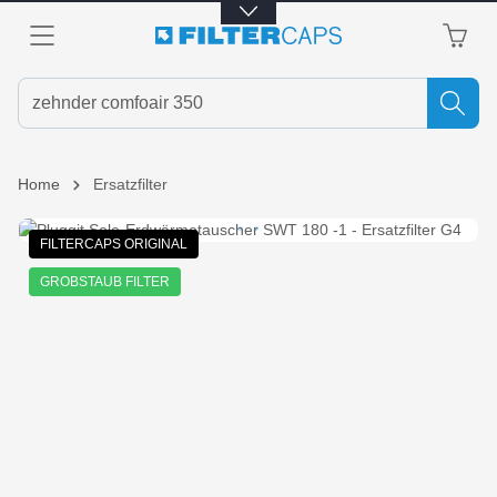
alt springen
Home
Ersatzfilter
Bildergalerie überspringen
FILTERCAPS ORIGINAL
GROBSTAUB FILTER