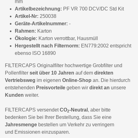
mm
Artikelbezeichnung:
PF VR 700 DCV/DC Std Kit
Artikel-Nr:
250038
Geräte-Artikelnummer:
-
Rahmen:
Karton
Ökologie:
Karton verrottbar, Hausmüll
Hergestellt nach Filternorm:
EN779:2002 entspricht
ebenso ISO 16890
FILTERCAPS Originalfilter hochwertige Grobfilter und
Pollenfilter
seit über 10 Jahren
auf dem
direkten
Vertriebsweg
im eigenen
Online-Shop
an. Die hierdurch
entstehenden
Preisvorteile
geben wir
direkt an
unsere
Kunden
weiter.
FILTERCAPS versendet
CO
-Neutral
, aber bitte
2
bedenken Sie bei Ihrer Bestellung, dass Sie eine
Jahresmenge
bestellen um Verkehr zu verringern
und Emissionen einzusparen.