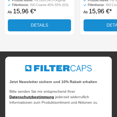
Produkt Marke:
FILTERCAPS Original
Produkt Marke:
FILT
Filterklasse:
ISO Coarse 45%-55% (G3)
Filterklasse:
ISO Co
15,96 €*
15,96 €*
Ab
Ab
DETAILS
DETA
Jetzt Newsletter sichern und 10% Rabatt erhalten
Bitte senden Sie mir entsprechend Ihrer
Datenschutzbestimmung
jederzeit widerruflich
Informationen zum Produktsortiment und Aktionen zu.
E-Mail-Adresse*