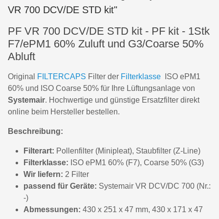
VR 700 DCV/DE STD kit"
PF VR 700 DCV/DE STD kit - PF kit - 1Stk
F7/ePM1 60% Zuluft und G3/Coarse 50%
Abluft
Original
FILTERCAPS
Filter der
Filterklasse
ISO ePM1
60% und ISO Coarse 50% für Ihre Lüftungsanlage von
Systemair
. Hochwertige und günstige Ersatzfilter direkt
online beim Hersteller bestellen.
Beschreibung:
Filterart:
Pollenfilter (Minipleat), Staubfilter (Z-Line)
Filterklasse:
ISO ePM1 60% (F7), Coarse 50% (G3)
Wir liefern:
2 Filter
passend für Geräte:
Systemair VR DCV/DC 700 (Nr.:
-)
Abmessungen:
430 x 251 x 47 mm, 430 x 171 x 47