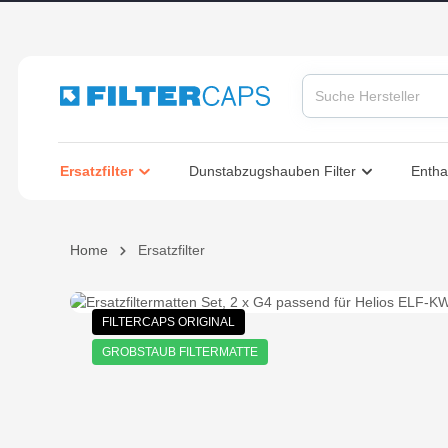
springen
Zur Hauptnavigation springen
Ersatzfilter
Dunstabzugshauben Filter
Entha
Home
Ersatzfilter
Bildergalerie überspringen
FILTERCAPS ORIGINAL
GROBSTAUB FILTERMATTE