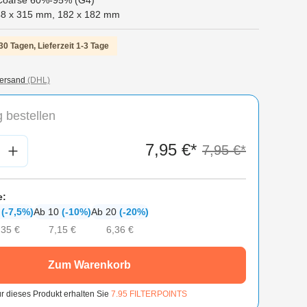
Coarse 60%-95% (G4)
48 x 315 mm
,
182 x 182 mm
30 Tagen, Lieferzeit 1-3 Tage
ersand
(DHL)
 bestellen
nzahl: Gib den gewünschten Wert ein oder
7,95 €*
7,95 €*
e:
6
(-7,5%)
Ab 10
(-10%)
Ab 20
(-20%)
,35 €
7,15 €
6,36 €
Zum Warenkorb
r dieses Produkt erhalten Sie
7.95
FILTERPOINTS