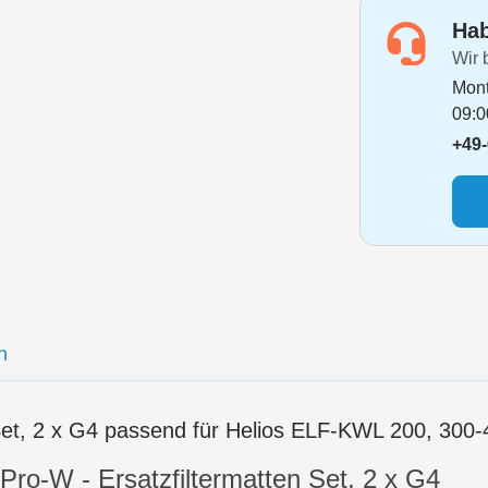
Hab
Wir 
Mont
09:0
+49-
n
 Set, 2 x G4 passend für Helios ELF-KWL 200, 300
ro-W - Ersatzfiltermatten Set, 2 x G4