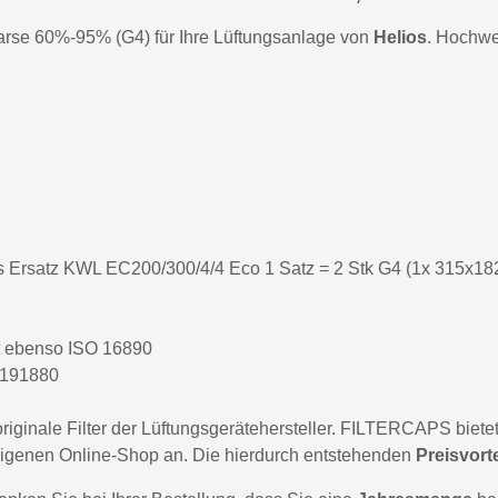
rse 60%-95% (G4) für Ihre Lüftungsanlage von
Helios
. Hochwer
ios Ersatz KWL EC200/300/4/4 Eco 1 Satz = 2 Stk G4 (1x 315x18
t ebenso ISO 16890
0191880
ginale Filter der Lüftungsgerätehersteller. FILTERCAPS bietet 
igenen Online-Shop an. Die hierdurch entstehenden
Preisvorte