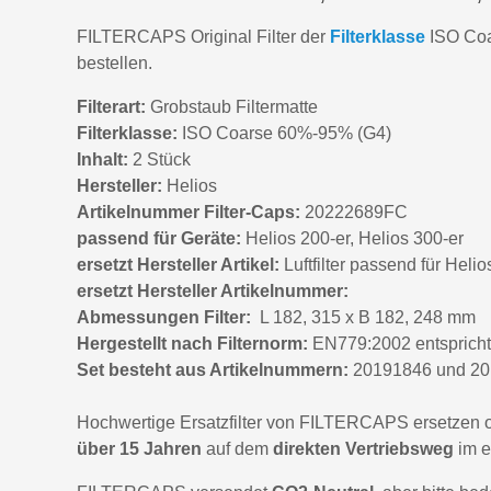
FILTERCAPS Original Filter der
Filterklasse
ISO Coa
bestellen.
Filterart:
Grobstaub Filtermatte
Filterklasse:
ISO Coarse 60%-95% (G4)
Inhalt:
2 Stück
Hersteller:
Helios
Artikelnummer Filter-Caps:
20222689FC
passend für Geräte:
Helios 200-er, Helios 300-er
ersetzt Hersteller Artikel:
Luftfilter passend für Hel
ersetzt Hersteller Artikelnummer:
Abmessungen Filter:
L 182, 315 x B 182, 248 mm
Hergestellt nach Filternorm:
EN779:2002 entsprich
Set besteht aus Artikelnummern:
20191846 und 2
Hochwertige Ersatzfilter von FILTERCAPS ersetzen ori
über 15 Jahren
auf dem
direkten Vertriebsweg
im e