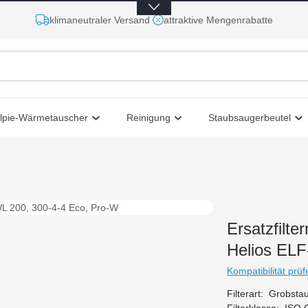
klimaneutraler Versand
attraktive Mengenrabatte
lpie-Wärmetauscher
Reinigung
Staubsaugerbeutel
Ersatzfilte
Helios ELF
Kompatibilität prüf
Filterart:
Grobstau