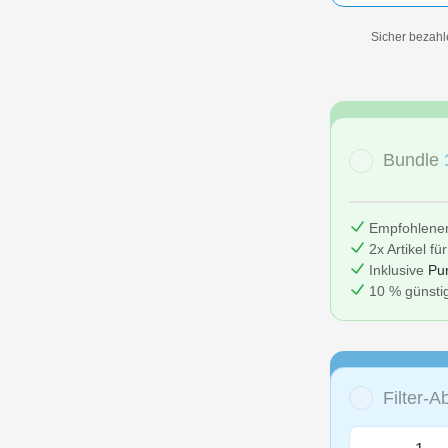
Sicher bezahl
Bundle
Empfohlene
2x Artikel fü
Inklusive
Pu
10 % günstig
Filter-
Produkt A