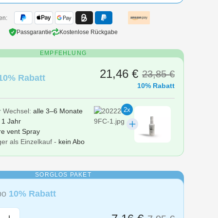
en:
Passgarantie
Kostenlose Rückgabe
EMPFEHLUNG
21,46 €
23,85 €
10% Rabatt
10% Rabatt
2x
r Wechsel:
alle 3–6 Monate
r
1 Jahr
re vent Spray
er als Einzelkauf -
kein Abo
SORGLOS PAKET
Abo
10% Rabatt
nzahl: Gib den gewünschten Wert ein oder