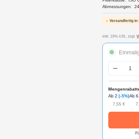
Filterklasse:
ISO 
Abmessungen:
2
Versandfertig in 
inkl. 19% USt., zzgl.
V
Einmalig
Produkt A
Mengenrabatt
Ab 2
(-5%)
Ab 
7,55 €
7
Fü