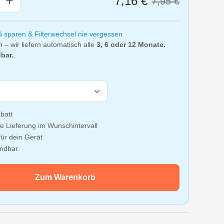
7,16 €
7,95 €
% sparen & Filterwechsel nie vergessen
n – wir liefern automatisch alle
3, 6 oder 12 Monate.
bar.
.
batt
e Lieferung im Wunschintervall
ür dein Gerät
ündbar
Zum Warenkorb