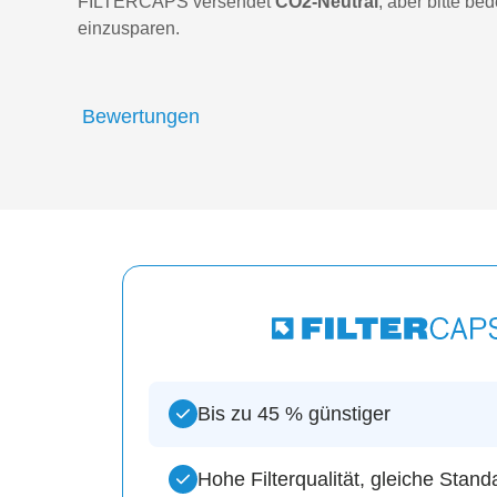
FILTERCAPS versendet
CO2-Neutral
, aber bitte be
einzusparen.
Bewertungen
Bis zu 45 % günstiger
Hohe Filterqualität, gleiche Stand