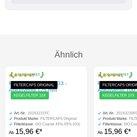
Produktgalerie überspringen
Ähnlich
7
1
Durchschnittliche Bewertung von 5 von 5 Sternen
Durchschnittliche B
Filterkegel-Set 10x G3 -
Filterkegel-Set 
FILTERCAPS ORIGINAL
FILTERCAPS ORIGI
Abluftventil 125 mm
Abluftventil 10
KEGELFILTER 10X
KEGELFILTER 10X
Art.-Nr.:
20243231FC
Art.-Nr.:
20243230F
Produkt Marke:
FILTERCAPS Original
Produkt Marke:
FILT
Filterklasse:
ISO Coarse 45%-55% (G3)
Filterklasse:
ISO Co
15,96 €*
15,96 €*
Ab
Ab