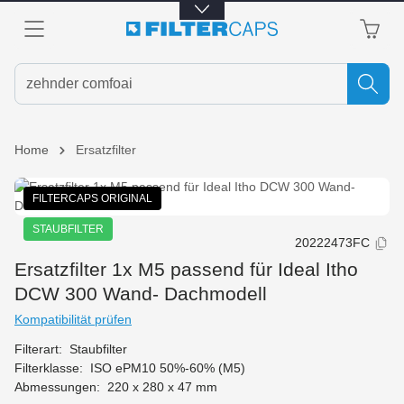
alt springen
Home
Ersatzfilter
Bildergalerie überspringen
FILTERCAPS ORIGINAL
STAUBFILTER
20222473FC
Ersatzfilter 1x M5 passend für Ideal Itho
DCW 300 Wand- Dachmodell
Kompatibilität prüfen
Filterart:
Staubfilter
Filterklasse:
ISO ePM10 50%-60% (M5)
Abmessungen:
220 x 280 x 47 mm