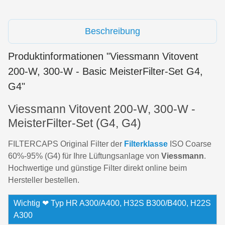
Beschreibung
Produktinformationen "Viessmann Vitovent
200-W, 300-W - Basic MeisterFilter-Set G4,
G4"
Viessmann Vitovent 200-W, 300-W -
MeisterFilter-Set (G4, G4)
FILTERCAPS Original Filter der
Filterklasse
ISO Coarse
60%-95% (G4) für Ihre Lüftungsanlage von
Viessmann
.
Hochwertige und günstige Filter direkt online beim
Hersteller bestellen.
Wichtig ❤ Typ HR A300/A400, H32S B300/B400, H22S
A300