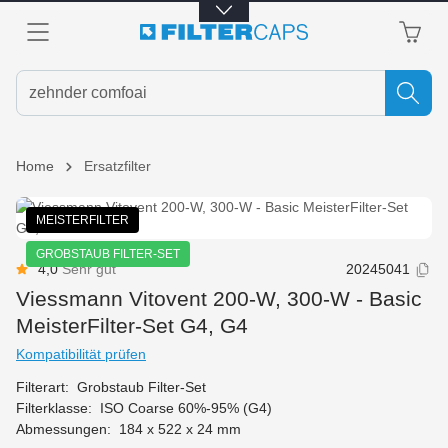
alt springen
Home
Ersatzfilter
Bildergalerie überspringen
MEISTERFILTER
GROBSTAUB FILTER-SET
4,0
Sehr gut
20245041
Durchschnittliche Bewertung von 4 von 5 Sternen
Viessmann Vitovent 200-W, 300-W - Basic
MeisterFilter-Set G4, G4
Kompatibilität prüfen
Filterart:
Grobstaub Filter-Set
Filterklasse:
ISO Coarse 60%-95% (G4)
Abmessungen:
184 x 522 x 24 mm