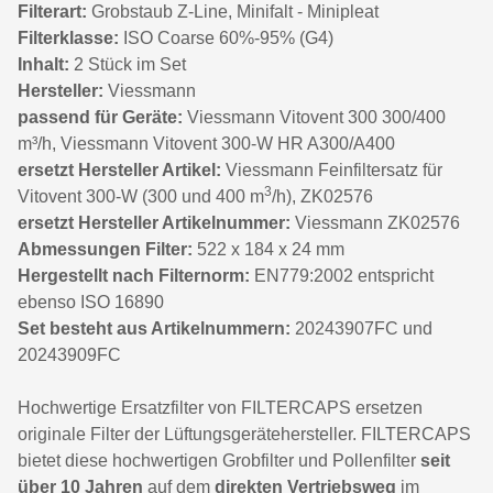
Filterart:
Grobstaub Z-Line, Minifalt - Minipleat
Filterklasse:
ISO Coarse 60%-95% (G4)
Inhalt:
2 Stück im Set
Hersteller:
Viessmann
passend für Geräte:
Viessmann Vitovent 300 300/400
m³/h, Viessmann Vitovent 300-W HR A300/A400
ersetzt Hersteller Artikel:
Viessmann Feinfiltersatz für
3
Vitovent 300-W (300 und 400 m
/h), ZK02576
ersetzt Hersteller Artikelnummer:
Viessmann ZK02576
Abmessungen Filter:
522 x 184 x 24 mm
Hergestellt nach Filternorm:
EN779:2002 entspricht
ebenso ISO 16890
Set besteht aus Artikelnummern:
20243907FC und
20243909FC
Hochwertige Ersatzfilter von FILTERCAPS ersetzen
originale Filter der Lüftungsgerätehersteller. FILTERCAPS
bietet diese hochwertigen Grobfilter und Pollenfilter
seit
über 10 Jahren
auf dem
direkten Vertriebsweg
im