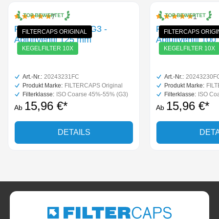
7
1
Durchschnittliche Bewertung von 5 von 5 Sternen
Durchschnittliche B
Filterkegel-Set 10x G3 -
Filterkegel-Set 
FILTERCAPS ORIGINAL
FILTERCAPS ORIGI
Abluftventil 125 mm
Abluftventil 10
KEGELFILTER 10X
KEGELFILTER 10X
Art.-Nr.:
20243231FC
Art.-Nr.:
20243230F
Produkt Marke:
FILTERCAPS Original
Produkt Marke:
FILT
Filterklasse:
ISO Coarse 45%-55% (G3)
Filterklasse:
ISO Co
15,96 €*
15,96 €*
Ab
Ab
DETAILS
DETA