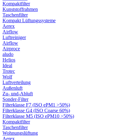
Kompaktfilter
Kunststoffrahmen
Taschenfilter
Kompakt Lüftungssysteme
Aerex
Airflow
Luftreiniger
Airflow
Airproce
aludo
Helios
Ideal
Trotec
Wolf
Luftverteilung
Außenluft
Zu- und-Abluft
Sonder-Filter
Filterklasse F7 (ISO ePM1 >50%)
Filterklasse G4 (ISO Coarse 60%)
Filterklasse M5 (ISO ePM10 >50%)
Kompaktfilter
Taschenfilter
Wohnungslüftung
Aerex