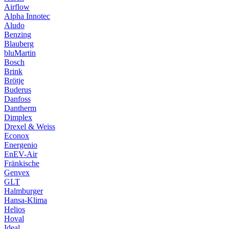
Airflow
Alpha Innotec
Aludo
Benzing
Blauberg
bluMartin
Bosch
Brink
Brötje
Buderus
Danfoss
Dantherm
Dimplex
Drexel & Weiss
Econox
Energenio
EnEV-Air
Fränkische
Genvex
GLT
Halmburger
Hansa-Klima
Helios
Hoval
Ideal