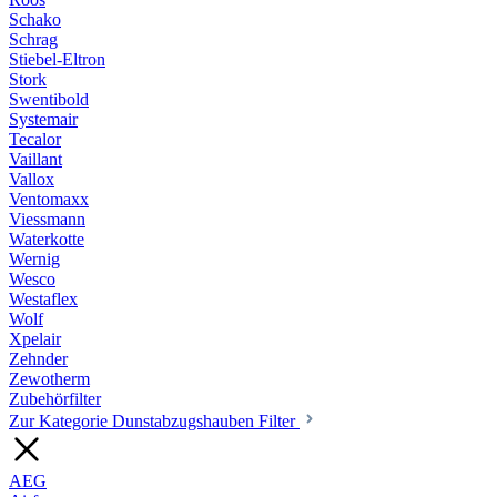
Schako
Schrag
Stiebel-Eltron
Stork
Swentibold
Systemair
Tecalor
Vaillant
Vallox
Ventomaxx
Viessmann
Waterkotte
Wernig
Wesco
Westaflex
Wolf
Xpelair
Zehnder
Zewotherm
Zubehörfilter
Zur Kategorie Dunstabzugshauben Filter
AEG