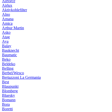
Airforce
Airlux
Aktivkohlefilter
Alno
Amana
Amica
Arthur Martin
Asko
Atag
Aya
Balay
Bauknecht
Baumatic
Beko
Beldeko
Belling
Berbel/Wesco
Bertazzoni La Germania
Best
Blaupunkt
Blomberg
Bluesky
Bomann
Bora
Boretti