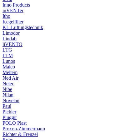
Inno Products
inVENTer
Itho
Kegelfilter
KL-Lüftungstechnik
Limodor
Lindab
liVENTO
LTG
LTM
Lunos
Maico
Meltem
Ned Air
Netec
Nibe
Nilan
Novelan
Paul
Pichler
Pluggit
POLO Plast
Proxon-Zimmermann
Richter & Frenzel
Roos