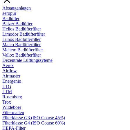
Absauganlagen
aeropur
Badlüfter
Balzer Badlüfter
Helios Badlüfterfilter
Limodor Badlüfterfilter
Lunos Badlüfterfilter
Maico Badlüfterfilter
Meltem Badlüfterfilter
Vallox Badlüfterfilter
Dezentrale Lüftungssyteme
Aerex
Airflow
Airmaster
Energenio
LTG
LTM
Rosenberg
Trox
Wildeboer
Filtermatten
Filterklasse G3 (ISO Coarse 45%)
Filterklasse G4 (ISO Coarse 60%)
HEPA-Filter