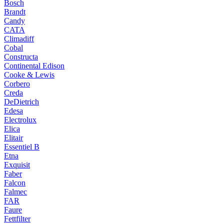
Bosch
Brandt
Candy
CATA
Climadiff
Cobal
Constructa
Continental Edison
Cooke & Lewis
Corbero
Creda
DeDietrich
Edesa
Electrolux
Elica
Elitair
Essentiel B
Etna
Exquisit
Faber
Falcon
Falmec
FAR
Faure
Fettfilter