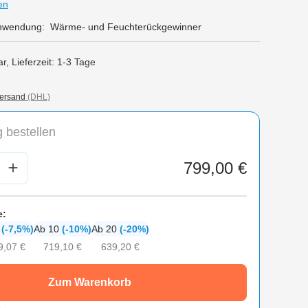
en
nwendung:
Wärme- und Feuchterückgewinner
r, Lieferzeit: 1-3 Tage
ersand
(DHL)
 bestellen
nzahl: Gib den gewünschten Wert ein oder
799,00 €
e:
6
(-7,5%)
Ab 10
(-10%)
Ab 20
(-20%)
9,07 €
719,10 €
639,20 €
Zum Warenkorb