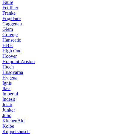
Faure
Fettfilter
Franke
Frigidaire
Gaggenau
Glem
Gorenje
Hanseatic
HBH
High One
Hoover
Hotpoint-Ariston
Htech
Husqvarna
Hygena
Ignis
Ikea
Imperial
Indesit
Jetair
Junker
Juno
KitchenAid
Kolbe
Küppersbusch