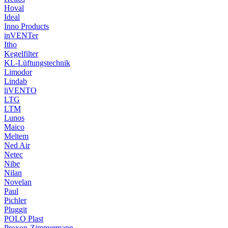
Hoval
Ideal
Inno Products
inVENTer
Itho
Kegelfilter
KL-Lüftungstechnik
Limodor
Lindab
liVENTO
LTG
LTM
Lunos
Maico
Meltem
Ned Air
Netec
Nibe
Nilan
Novelan
Paul
Pichler
Pluggit
POLO Plast
Proxon-Zimmermann