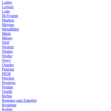
Laden
Leisure
Listo
M-System
Marken
Maytag
Metallfilter
Miele
Miogo
Neff
Neutral
Neutro
Nodor
Novy
Oranier
Pelgrim
PKM
Privileg
Progress
Proline
Quelle
Refsta
Reiniger und Zubehör
Respekta
Roblin