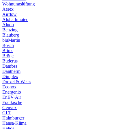
Wohnungslüftung
Aerex
Airflow
Alpha Innotec
Aludo
Benzing
Blauberg
bluMartin
Bosch
Brink
Brötje
Buderus
Danfoss
Dantherm
Dimplex
Drexel & Weiss
Econox
Energenio
EnEV-Air
Fränkische
Genvex
GLT
Halmburger
Hansa-Klima
Helios