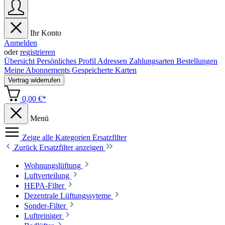
Ihr Konto
Anmelden
oder
registrieren
Übersicht
Persönliches Profil
Adressen
Zahlungsarten
Bestellungen
Meine Abonnements
Gespeicherte Karten
Vertrag widerrufen
0,00 €*
Menü
Zeige alle Kategorien
Ersatzfilter
Zurück
Ersatzfilter anzeigen
Wohnungslüftung
Luftverteilung
HEPA-Filter
Dezentrale Lüftungssyteme
Sonder-Filter
Luftreiniger