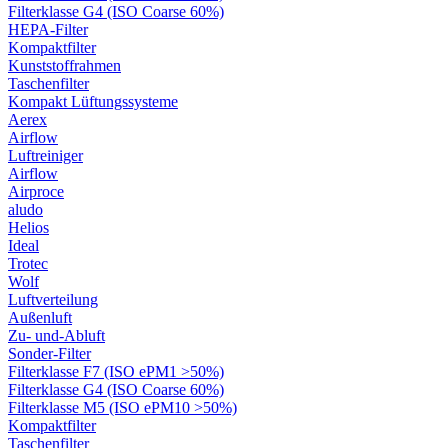
Filterklasse G4 (ISO Coarse 60%)
HEPA-Filter
Kompaktfilter
Kunststoffrahmen
Taschenfilter
Kompakt Lüftungssysteme
Aerex
Airflow
Luftreiniger
Airflow
Airproce
aludo
Helios
Ideal
Trotec
Wolf
Luftverteilung
Außenluft
Zu- und-Abluft
Sonder-Filter
Filterklasse F7 (ISO ePM1 >50%)
Filterklasse G4 (ISO Coarse 60%)
Filterklasse M5 (ISO ePM10 >50%)
Kompaktfilter
Taschenfilter