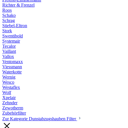
Richter & Frenzel
Roos
Schako
Schrag
Stiebel-Eltron
Stork
Swentibold
Systemair
Tecalor
Vaillant
Vallox
Ventomaxx
Viessmann
Waterkotte
Wernig
Wesco
Westaflex
Wolf
Xpelair
Zehnder
Zewotherm
Zubehörfilter
Zur Kategorie Dunstabzugshauben Filter