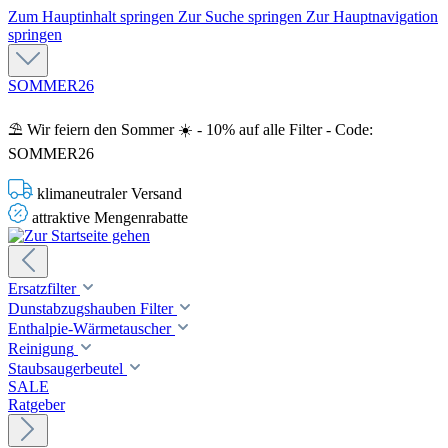
Zum Hauptinhalt springen
Zur Suche springen
Zur Hauptnavigation
springen
SOMMER26
⛱️ Wir feiern den Sommer ☀️ - 10% auf alle Filter - Code:
SOMMER26
klimaneutraler Versand
attraktive Mengenrabatte
Ersatzfilter
Dunstabzugshauben Filter
Enthalpie-Wärmetauscher
Reinigung
Staubsaugerbeutel
SALE
Ratgeber