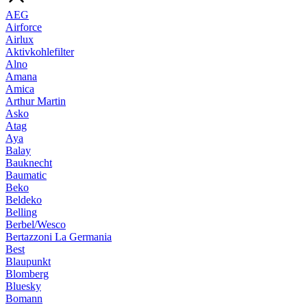
AEG
Airforce
Airlux
Aktivkohlefilter
Alno
Amana
Amica
Arthur Martin
Asko
Atag
Aya
Balay
Bauknecht
Baumatic
Beko
Beldeko
Belling
Berbel/Wesco
Bertazzoni La Germania
Best
Blaupunkt
Blomberg
Bluesky
Bomann