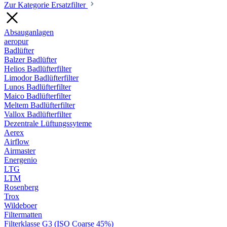
Zur Kategorie Ersatzfilter
Absauganlagen
aeropur
Badlüfter
Balzer Badlüfter
Helios Badlüfterfilter
Limodor Badlüfterfilter
Lunos Badlüfterfilter
Maico Badlüfterfilter
Meltem Badlüfterfilter
Vallox Badlüfterfilter
Dezentrale Lüftungssyteme
Aerex
Airflow
Airmaster
Energenio
LTG
LTM
Rosenberg
Trox
Wildeboer
Filtermatten
Filterklasse G3 (ISO Coarse 45%)