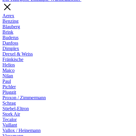
Aerex
Benzing
Blauberg
Brink
Buderus
Danfoss
Dimplex
Drexel & Weiss
Fränkische
Helios
Maico
Nilan
Paul
Pichler
Pluggit
Proxon / Zimmermann
Schrag
Stiebel-Eltron
Stork Air
Tecalor
Vaillant
Vallox / Heinemann
Viessmann