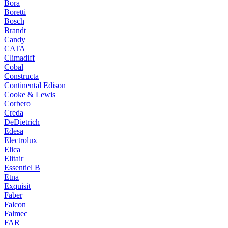
Bora
Boretti
Bosch
Brandt
Candy
CATA
Climadiff
Cobal
Constructa
Continental Edison
Cooke & Lewis
Corbero
Creda
DeDietrich
Edesa
Electrolux
Elica
Elitair
Essentiel B
Etna
Exquisit
Faber
Falcon
Falmec
FAR