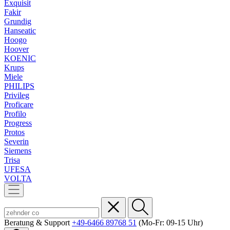
Exquisit
Fakir
Grundig
Hanseatic
Hoogo
Hoover
KOENIC
Krups
Miele
PHILIPS
Privileg
Proficare
Profilo
Progress
Protos
Severin
Siemens
Trisa
UFESA
VOLTA
Beratung & Support
+49-6466 89768 51
(Mo-Fr: 09-15 Uhr)