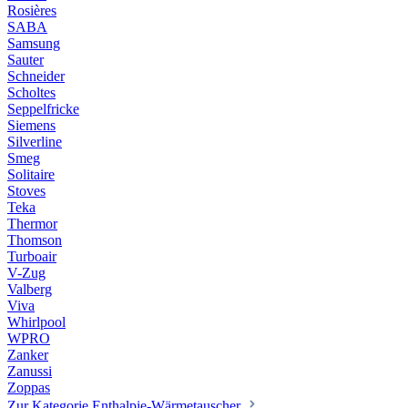
Rosières
SABA
Samsung
Sauter
Schneider
Scholtes
Seppelfricke
Siemens
Silverline
Smeg
Solitaire
Stoves
Teka
Thermor
Thomson
Turboair
V-Zug
Valberg
Viva
Whirlpool
WPRO
Zanker
Zanussi
Zoppas
Zur Kategorie Enthalpie-Wärmetauscher