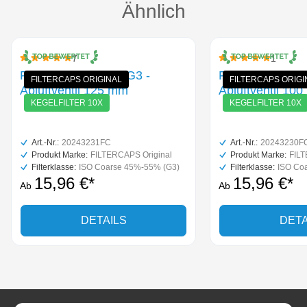
Produktgalerie überspringen
Ähnlich
7
1
Durchschnittliche Bewertung von 5 von 5 Sternen
Durchschnittliche B
Filterkegel-Set 10x G3 -
Filterkegel-Set 
FILTERCAPS ORIGINAL
FILTERCAPS ORIGI
Abluftventil 125 mm
Abluftventil 10
KEGELFILTER 10X
KEGELFILTER 10X
Art.-Nr.:
20243231FC
Art.-Nr.:
20243230F
Produkt Marke:
FILTERCAPS Original
Produkt Marke:
FILT
Filterklasse:
ISO Coarse 45%-55% (G3)
Filterklasse:
ISO Co
15,96 €*
15,96 €*
Ab
Ab
DETAILS
DETA