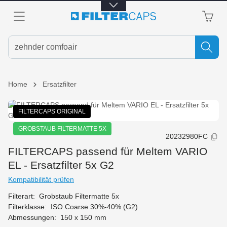
alt springen
Home
Ersatzfilter
Bildergalerie überspringen
FILTERCAPS ORIGINAL
GROBSTAUB FILTERMATTE 5X
20232980FC
FILTERCAPS passend für Meltem VARIO
EL - Ersatzfilter 5x G2
Kompatibilität prüfen
Filterart:
Grobstaub Filtermatte 5x
Filterklasse:
ISO Coarse 30%-40% (G2)
Abmessungen:
150 x 150 mm