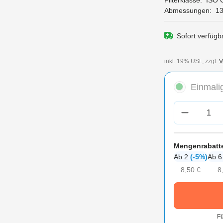
Filterklasse:
ISO 
Abmessungen:
1
Sofort verfügba
inkl. 19% USt., zzgl.
V
Einmalig
Produkt A
Mengenrabatt
Ab 2
(-5%)
Ab 
8,50 €
8
Fü