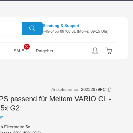
Beratung & Support
+49-6466 89768 51
(Mo-Fr: 09-15 Uhr)
SALE
Ratgeber
Artikelnummer:
20232979FC
S passend für Meltem VARIO CL -
r 5x G2
en
b Filtermatte 5x