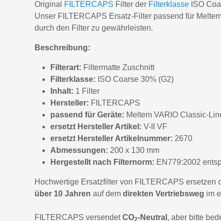
Original
FILTERCAPS
Filter der
Filterklasse
ISO Coar
Unser FILTERCAPS Ersatz-Filter passend für Meltem 
durch den Filter zu gewährleisten.
Beschreibung:
Filterart:
Filtermatte Zuschnitt
Filterklasse:
ISO Coarse 30% (G2)
Inhalt:
1 Filter
Hersteller:
FILTERCAPS
passend für Geräte:
Meltem VARIO Classic-Lin
ersetzt Hersteller Artikel:
V-II VF
ersetzt Hersteller Artikelnummer:
2670
Abmessungen:
200 x 130 mm
Hergestellt nach Filternorm:
EN779:2002 entsp
Hochwertige Ersatzfilter von FILTERCAPS ersetzen ori
über 10 Jahren
auf dem
direkten Vertriebsweg
im 
FILTERCAPS versendet
CO
-Neutral
, aber bitte be
2