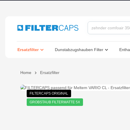
springen
Zur Hauptnavigation springen
Ersatzfilter
Dunstabzugshauben Filter
Entha
Home
Ersatzfilter
Bildergalerie überspringen
FILTERCAPS ORIGINAL
GROBSTAUB FILTERMATTE 5X