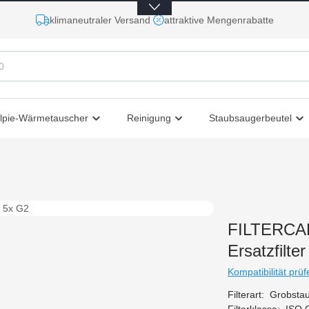
klimaneutraler Versand
attraktive Mengenrabatte
lpie-Wärmetauscher
Reinigung
Staubsaugerbeutel
FILTERCAP
Ersatzfilte
Kompatibilität prüf
Filterart:
Grobstau