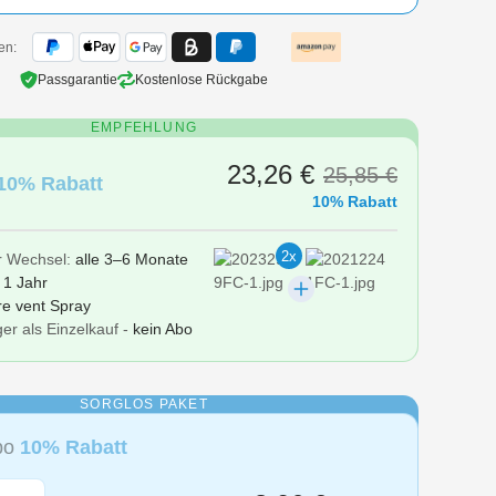
en:
Passgarantie
Kostenlose Rückgabe
EMPFEHLUNG
23,26 €
25,85 €
10% Rabatt
10% Rabatt
2x
r Wechsel:
alle 3–6 Monate
r
1 Jahr
re vent Spray
er als Einzelkauf -
kein Abo
SORGLOS PAKET
Abo
10% Rabatt