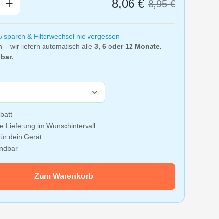
nzahl: Gib den gewünschten Wert ein oder
8,06 €
8,95 €
% sparen & Filterwechsel nie vergessen
n – wir liefern automatisch alle
3, 6 oder 12 Monate.
bar.
.
batt
e Lieferung im Wunschintervall
ür dein Gerät
ündbar
Zum Warenkorb