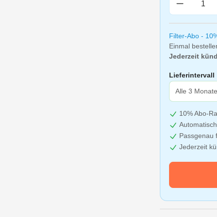
Produkt A
Filter-Abo - 10
Einmal bestelle
Jederzeit künd
Lieferintervall
10% Abo-Ra
Automatisch
Passgenau f
Jederzeit k