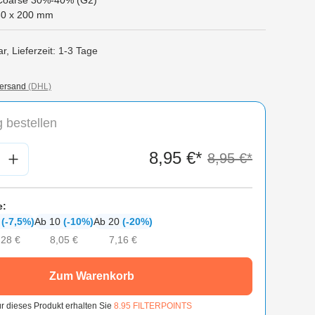
Coarse 30%-40% (G2)
30 x 200 mm
r, Lieferzeit: 1-3 Tage
ersand
(DHL)
 bestellen
nzahl: Gib den gewünschten Wert ein oder
8,95 €*
8,95 €*
e:
6
(-7,5%)
Ab 10
(-10%)
Ab 20
(-20%)
,28 €
8,05 €
7,16 €
Zum Warenkorb
r dieses Produkt erhalten Sie
8.95
FILTERPOINTS