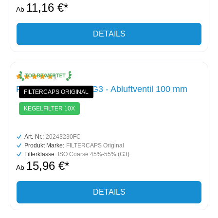
11,16 €*
Ab
DETAILS
1
Durchschnittliche Bewertung von 5 von 5 Sternen
Filterkegel-Set 10x G3 - Abluftventil 100 mm
FILTERCAPS ORIGINAL
KEGELFILTER 10X
Art.-Nr.:
20243230FC
Produkt Marke:
FILTERCAPS Original
Filterklasse:
ISO Coarse 45%-55% (G3)
15,96 €*
Ab
DETAILS