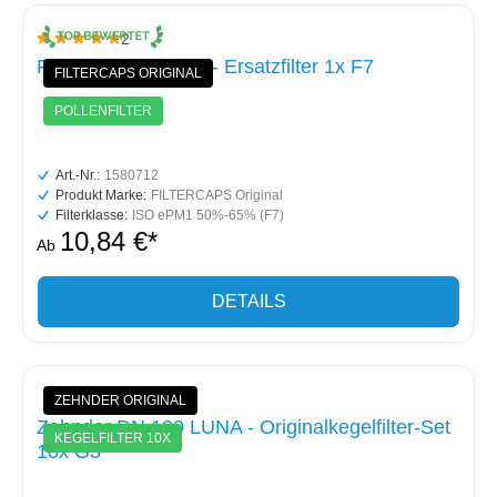
2
Durchschnittliche Bewertung von 5 von 5 Sternen
Paul Focus (F) 200 - Ersatzfilter 1x F7
FILTERCAPS ORIGINAL
POLLENFILTER
Art.-Nr.:
1580712
Produkt Marke:
FILTERCAPS Original
Filterklasse:
ISO ePM1 50%-65% (F7)
10,84 €*
Ab
DETAILS
ZEHNDER ORIGINAL
Zehnder DN 100 LUNA - Originalkegelfilter-Set
KEGELFILTER 10X
10x G3