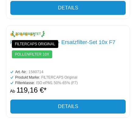
DETAILS
1
Durchschnittliche Bewertung von 5 von 5 Sternen
Paul Focus (F) 200 - Ersatzfilter-Set 10x F7
FILTERCAPS ORIGINAL
POLLENFILTER 10X
Art.-Nr.:
1580714
Produkt Marke:
FILTERCAPS Original
Filterklasse:
ISO ePM1 50%-65% (F7)
119,16 €*
Ab
DETAILS