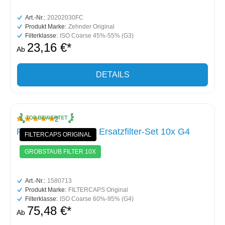
Art.-Nr.:
20202030FC
Produkt Marke:
Zehnder Original
Filterklasse:
ISO Coarse 45%-55% (G3)
23,16 €*
Ab
DETAILS
2
Durchschnittliche Bewertung von 5 von 5 Sternen
Paul Focus (F)200 - Ersatzfilter-Set 10x G4
FILTERCAPS ORIGINAL
GROBSTAUB FILTER 10X
Art.-Nr.:
1580713
Produkt Marke:
FILTERCAPS Original
Filterklasse:
ISO Coarse 60%-95% (G4)
75,48 €*
Ab