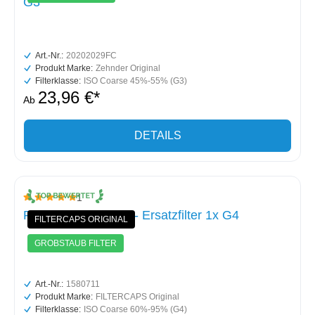
G3
Art.-Nr.:
20202029FC
Produkt Marke:
Zehnder Original
Filterklasse:
ISO Coarse 45%-55% (G3)
23,96 €*
Ab
DETAILS
1
Durchschnittliche Bewertung von 5 von 5 Sternen
Paul Focus (F) 200 - Ersatzfilter 1x G4
FILTERCAPS ORIGINAL
GROBSTAUB FILTER
Art.-Nr.:
1580711
Produkt Marke:
FILTERCAPS Original
Filterklasse:
ISO Coarse 60%-95% (G4)