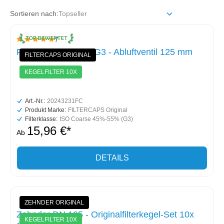
Sortieren nach:
7
Durchschnittliche Bewertung von 5 von 5 Sternen
Filterkegel-Set 10x G3 - Abluftventil 125 mm
FILTERCAPS ORIGINAL
KEGELFILTER 10X
Art.-Nr.:
20243231FC
Produkt Marke:
FILTERCAPS Original
Filterklasse:
ISO Coarse 45%-55% (G3)
15,96 €*
Ab
DETAILS
ZEHNDER ORIGINAL
Zehnder DN 125 - Originalfilterkegel-Set 10x
KEGELFILTER 10X