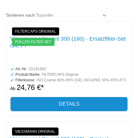
Sortieren nach:
FILTERCAPS ORIGINAL
Viessmann Vitovent 300 (180) - Ersatzfilter-Set
POLLEN FILTER-SET
G4, F7
Art.-Nr.:
20191892
Produkt Marke:
FILTERCAPS Original
Filterklasse:
ISO Coarse 60%-95% (G4)
, ISO ePM1 50%-65% (F7)
24,76 €*
Ab
DETAILS
VIESSMANN ORIGINAL