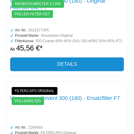
Viessmann Vitovent 300 (180) - Original
GROBSTAUBFILTER Z-LINE
Filterset G4, F7
POLLEN FILTER-SET
Art.-Nr.:
20232773FC
Produkt Marke:
Viessmann Original
Filterklasse:
ISO Coarse 60%-95% (G4)
, ISO ePM1 50%-65% (F7)
45,56 €*
Ab
DETAILS
FILTERCAPS ORIGINAL
Viessmann Vitovent 300 (180) - Ersatzfilter F7
POLLENFILTER
Art.-Nr.:
2266403
Produkt Marke:
FILTERCAPS Original