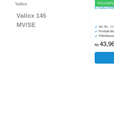
Vallox-H
POLLENFI
Vallox
Ersatzfilt
Vallox 145
MV/SE
Art.-Nr.:
20
Produkt Ma
Filterklasse
43,96
Ab