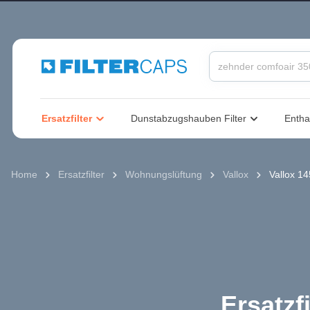
springen
Zur Hauptnavigation springen
Ersatzfilter
Dunstabzugshauben Filter
Entha
Home
Ersatzfilter
Wohnungslüftung
Vallox
Vallox 1
Ersatzf