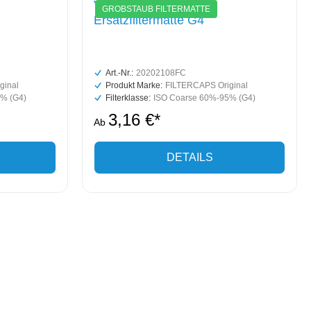
Vallox 145 MV/SE
GROBSTAUB FILTERMATTE
Ersatzfiltermatte G4
Art.-Nr.:
20202108FC
ginal
Produkt Marke:
FILTERCAPS Original
% (G4)
Filterklasse:
ISO Coarse 60%-95% (G4)
3,16 €*
Ab
DETAILS