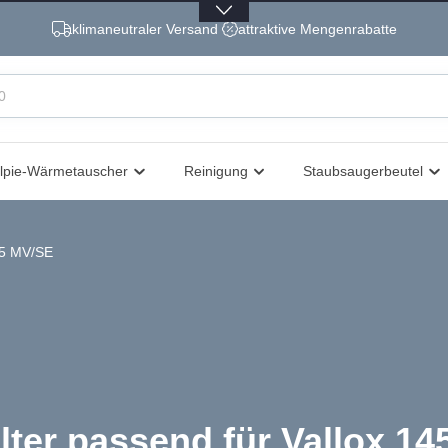
klimaneutraler Versand
attraktive Mengenrabatte
lpie-Wärmetauscher
Reinigung
Staubsaugerbeutel
45 MV/SE
ilter passend für Vallox 1