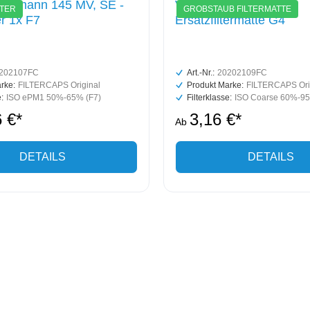
einemann 145 MV, SE -
Vallox 145 MV/SE -
LTER
GROBSTAUB FILTERMATTE
er 1x F7
Ersatzfiltermatte G4
202107FC
Art.-Nr.:
20202109FC
rke:
FILTERCAPS Original
Produkt Marke:
FILTERCAPS Ori
:
ISO ePM1 50%-65% (F7)
Filterklasse:
ISO Coarse 60%-95
 €*
3,16 €*
Ab
DETAILS
DETAILS