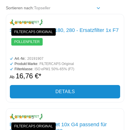
Sortieren nach:
4
Durchschnittliche Bewertung von 5 von 5 Sternen
Stiebel-Eltron LWZ 180, 280 - Ersatzfilter 1x F7
FILTERCAPS ORIGINAL
POLLENFILTER
Art.-Nr.:
20191907
Produkt Marke:
FILTERCAPS Original
Filterklasse:
ISO ePM1 50%-65% (F7)
16,76 €*
Ab
DETAILS
3
Durchschnittliche Bewertung von 4.6 von 5 Sternen
Ersatzfiltermatten-Set 10x G4 passend für
FILTERCAPS ORIGINAL