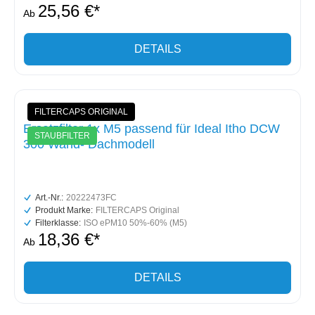
25,56 €*
Ab
DETAILS
FILTERCAPS ORIGINAL
Ersatzfilter 1x M5 passend für Ideal Itho DCW
STAUBFILTER
300 Wand- Dachmodell
Art.-Nr.:
20222473FC
Produkt Marke:
FILTERCAPS Original
Filterklasse:
ISO ePM10 50%-60% (M5)
18,36 €*
Ab
DETAILS