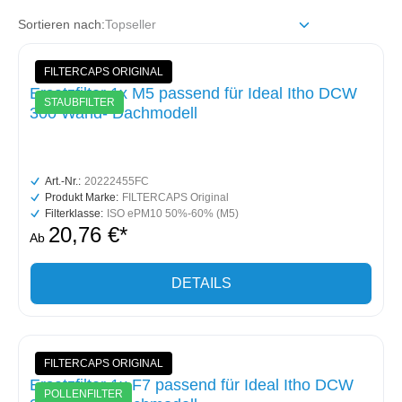
Sortieren nach:
FILTERCAPS ORIGINAL
Ersatzfilter 1x M5 passend für Ideal Itho DCW
STAUBFILTER
300 Wand- Dachmodell
Art.-Nr.:
20222455FC
Produkt Marke:
FILTERCAPS Original
Filterklasse:
ISO ePM10 50%-60% (M5)
20,76 €*
Ab
DETAILS
FILTERCAPS ORIGINAL
Ersatzfilter 1x F7 passend für Ideal Itho DCW
POLLENFILTER