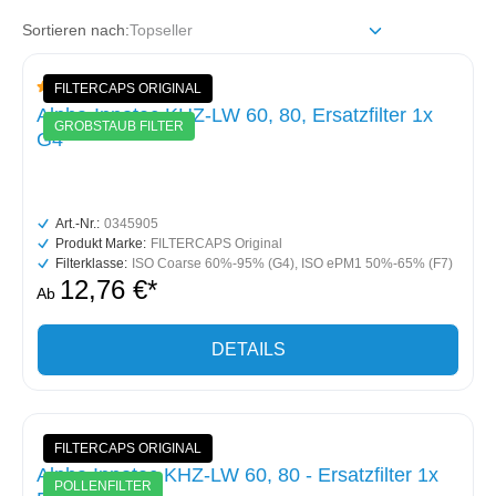
Sortieren nach:
1
FILTERCAPS ORIGINAL
Durchschnittliche Bewertung von 4 von 5 Sternen
Alpha-Innotec KHZ-LW 60, 80, Ersatzfilter 1x
GROBSTAUB FILTER
G4
Art.-Nr.:
0345905
Produkt Marke:
FILTERCAPS Original
Filterklasse:
ISO Coarse 60%-95% (G4)
, ISO ePM1 50%-65% (F7)
12,76 €*
Ab
DETAILS
FILTERCAPS ORIGINAL
Alpha Innotec KHZ-LW 60, 80 - Ersatzfilter 1x
POLLENFILTER