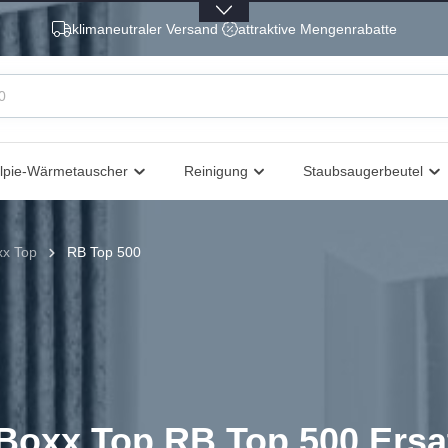
klimaneutraler Versand
attraktive Mengenrabatte
lpie-Wärmetauscher
Reinigung
Staubsaugerbeutel
xx Top
RB Top 500
Boxx Top RB Top 500 Ersatz