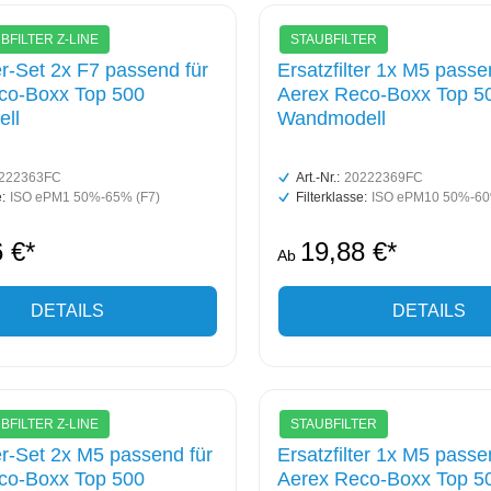
FILTER Z-LINE
STAUBFILTER
ter-Set 2x F7 passend für
Ersatzfilter 1x M5 passe
co-Boxx Top 500
Aerex Reco-Boxx Top 5
ll
Wandmodell
222363FC
Art.-Nr.:
20222369FC
:
ISO ePM1 50%-65% (F7)
Filterklasse:
ISO ePM10 50%-60
 €*
19,88 €*
Ab
DETAILS
DETAILS
FILTER Z-LINE
STAUBFILTER
ter-Set 2x M5 passend für
Ersatzfilter 1x M5 passe
co-Boxx Top 500
Aerex Reco-Boxx Top 5