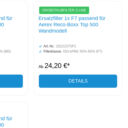
GROBSTAUBFILTER Z-LINE
nd für
Ersatzfilter 1x F7 passend für
00
Aerex Reco-Boxx Top 500
Wandmodell
Art.-Nr.:
20222375FC
% (M5)
Filterklasse:
ISO ePM1 50%-65% (F7)
24,20 €*
Ab
DETAILS
nd für
00