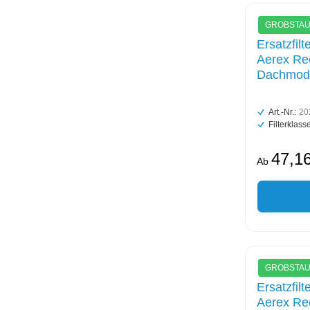
GROBSTAUB
Ersatzfil
Aerex Re
Dachmode
Art.-Nr.:
20
Filterklasse
47,16
Ab
GROBSTAUB
Ersatzfil
Aerex Re