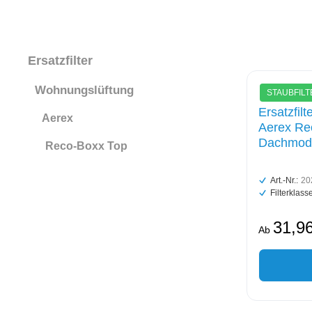
Ersatzfilter
Wohnungslüftung
STAUBFILT
Ersatzfil
Aerex
Aerex Re
Dachmode
Reco-Boxx Top
Art.-Nr.:
20
Filterklasse
31,96
Ab