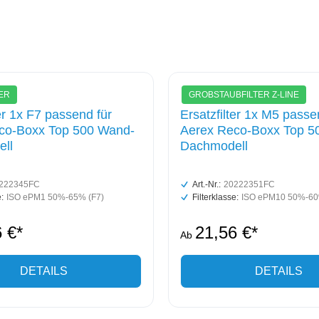
ER
GROBSTAUBFILTER Z-LINE
ter 1x F7 passend für
Ersatzfilter 1x M5 passe
co-Boxx Top 500 Wand-
Aerex Reco-Boxx Top 5
ll
Dachmodell
222345FC
Art.-Nr.:
20222351FC
:
ISO ePM1 50%-65% (F7)
Filterklasse:
ISO ePM10 50%-60
 €*
21,56 €*
Ab
DETAILS
DETAILS