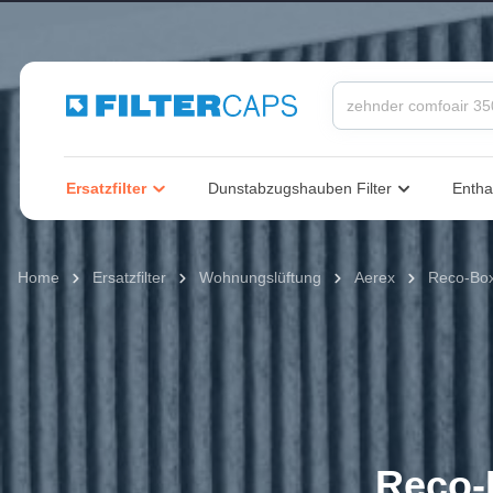
springen
Zur Hauptnavigation springen
Ersatzfilter
Dunstabzugshauben Filter
Entha
Home
Ersatzfilter
Wohnungslüftung
Aerex
Reco-Bo
Reco-