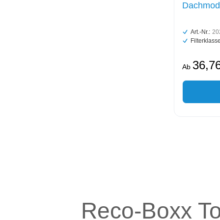
Dachmode
Art.-Nr.:
20
Filterklasse
36,76
Ab
Reco-Boxx To