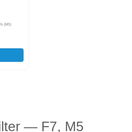
% (M5)
lter — F7, M5