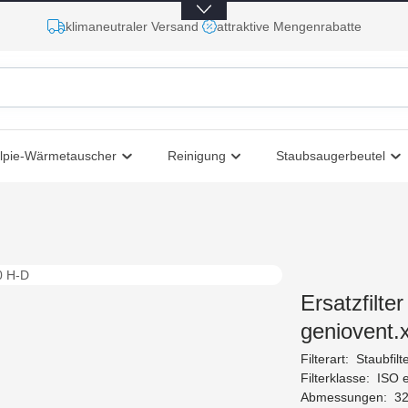
klimaneutraler Versand
attraktive Mengenrabatte
lpie-Wärmetauscher
Reinigung
Staubsaugerbeutel
Ersatzfilte
geniovent.
Filterart:
Staubfilt
Filterklasse:
ISO 
Abmessungen:
32