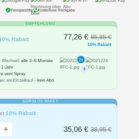
Passgarantie
Kostenlose Rückgabe
EMPFEHLUNG
77,26 €
85,85 €
10% Rabatt
10% Rabatt
2x
r Wechsel:
alle 3–6 Monate
r
1 Jahr
re vent Spray
er als Einzelkauf -
kein Abo
SORGLOS PAKET
Abo
10% Rabatt
nzahl: Gib den gewünschten Wert ein oder
35,06 €
38,95 €