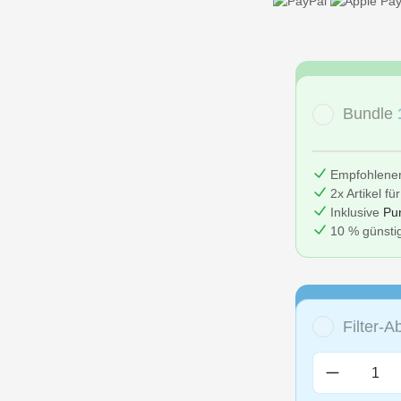
Bundle
Empfohlene
2x Artikel fü
Inklusive
Pu
10 % günstig
Filter-
Produkt A