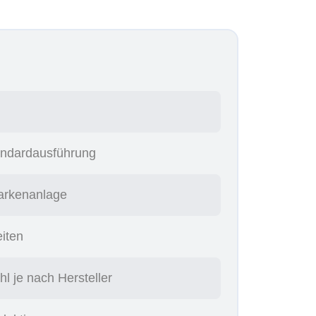
tandardausführung
Markenanlage
eiten
l je nach Hersteller