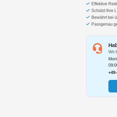
Effektive Red
Schützt Ihre
Bewährt bei 
Passgenau gef
Hab
Wir 
Mont
09:0
+49-