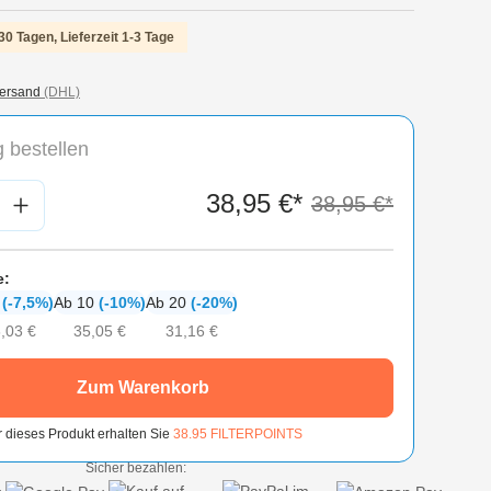
30 Tagen, Lieferzeit 1-3 Tage
ersand
(DHL)
 bestellen
nzahl: Gib den gewünschten Wert ein oder
38,95 €*
38,95 €*
e:
6
(-7,5%)
Ab 10
(-10%)
Ab 20
(-20%)
,03 €
35,05 €
31,16 €
Zum Warenkorb
r dieses Produkt erhalten Sie
38.95
FILTERPOINTS
Sicher bezahlen: