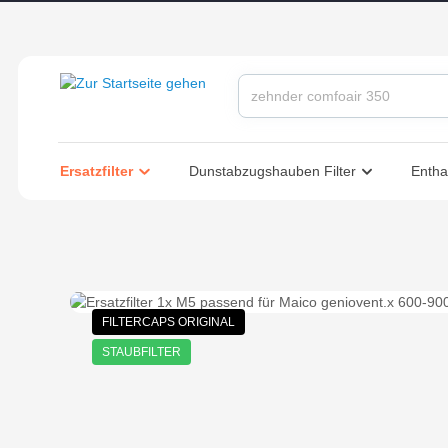
springen
Zur Hauptnavigation springen
Ersatzfilter
Dunstabzugshauben Filter
Entha
Bildergalerie überspringen
FILTERCAPS ORIGINAL
STAUBFILTER