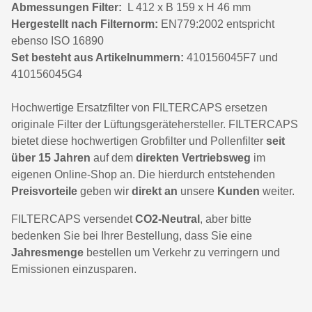
Abmessungen Filter:
L 412 x B 159 x H 46 mm
Hergestellt nach Filternorm:
EN779:2002 entspricht
ebenso ISO 16890
Set besteht aus Artikelnummern:
410156045F7 und
410156045G4
Hochwertige Ersatzfilter von FILTERCAPS ersetzen
originale Filter der Lüftungsgerätehersteller. FILTERCAPS
bietet diese hochwertigen Grobfilter und Pollenfilter
seit
über 15 Jahren
auf dem
direkten Vertriebsweg
im
eigenen Online-Shop an. Die hierdurch entstehenden
Preisvorteile
geben wir
direkt an
unsere
Kunden
weiter.
FILTERCAPS versendet
CO2-Neutral
, aber bitte
bedenken Sie bei Ihrer Bestellung, dass Sie eine
Jahresmenge
bestellen um Verkehr zu verringern und
Emissionen einzusparen.