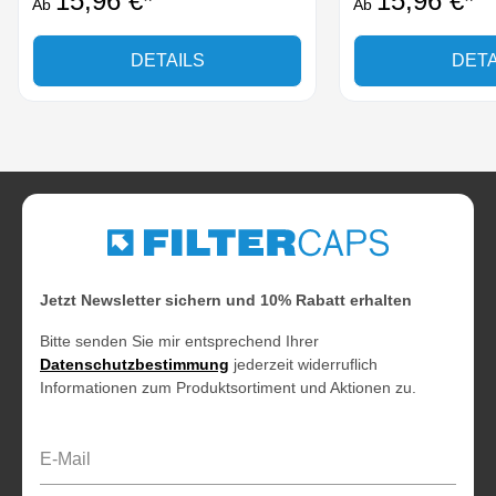
15,96 €*
15,96 €*
Ab
Ab
DETAILS
DETA
Jetzt Newsletter sichern und 10% Rabatt erhalten
Bitte senden Sie mir entsprechend Ihrer
Datenschutzbestimmung
jederzeit widerruflich
Informationen zum Produktsortiment und Aktionen zu.
E-Mail-Adresse*