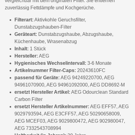
vergleichbar mit dem originalen Filter. Sie entfernen
zuverlässig Fettdämpfe und Kochgerüche.
Filterart:
Aktivkohle Geruchsfilter,
Dunstabzugshauben-Filter
Geräteart:
Dunstabzugshaube, Abzugshaube,
Küchenhaube, Wrasenabzug
Inhalt:
1 Stück
Hersteller:
AEG
Hygienisches Wechselintervall:
3-6 Monate
Artikelnummer Filter-Caps:
20243610FC
passend für Geräte:
AEG 94249220700, AEG
94961070900, AEG 94961092000, AEG DD8692-M
ersetzt Hersteller Artikel:
AEG Odourclean Standard
Carbon Filter
ersetzt Hersteller Artikelnummer:
AEG EFF57, AEG
9029793594, AEG E3CFF57, AEG 50290658009,
AEG MCEF03, AEG 9029800472, AEG 902980047,
AEG 7332543708994