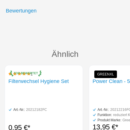
Bewertungen
Produktgalerie überspringen
Ähnlich
1
GREENXL
Durchschnittliche Bewertung von 5 von 5 Sternen
Filterwechsel Hygiene Set
Power Clean - 
Art.-Nr.:
20212182FC
Art.-Nr.:
20212216F
Funktion:
Produkt Marke:
Gre
13,95 €*
0,95 €*