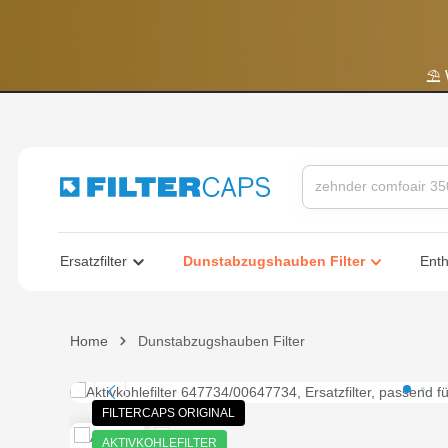
springen
Zur Hauptnavigation springen
⛱️
Dunstabzugshauben Filter
Ersatzfilter
Ent
Home
Dunstabzugshauben Filter
Bildergalerie überspringen
FILTERCAPS ORIGINAL
AKTIVKOHLEFILTER