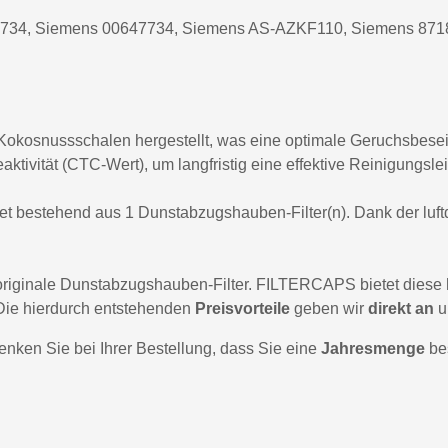
734, Siemens 00647734, Siemens AS-AZKF110, Siemens 87
 Kokosnussschalen hergestellt, was eine optimale Geruchsbeseiti
tivität (CTC-Wert), um langfristig eine effektive Reinigungsle
Set bestehend aus 1 Dunstabzugshauben-Filter(n). Dank der luft
riginale Dunstabzugshauben-Filter. FILTERCAPS bietet diese h
Die hierdurch entstehenden
Preisvorteile
geben wir
direkt an
u
denken Sie bei Ihrer Bestellung, dass Sie eine
Jahresmenge
bes