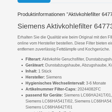
Produktinformationen "Aktivkohlefilter 64
Siemens Aktivkohlefilter 64
Erhalten Sie die Qualität wie beim Original mit den
online vom Hersteller bestellen. Diese Filter bieten
entfernen zuverlässig Fettdämpfe und Kochgerüche.
Filterart:
Aktivkohle Geruchsfilter, Dunstabzugsh
Geräteart:
Dunstabzugshaube, Abzugshaube, K
Inhalt:
1 Stück
Hersteller:
Siemens
Hygienisches Wechselintervall:
3-6 Monate
Artikelnummer Filter-Caps:
20244082FC
passend für Geräte:
Siemens LC66HA241T/01,
Siemens LC66HA541T/02, Siemens LC66HA541
Siemens LC66HA642T/01