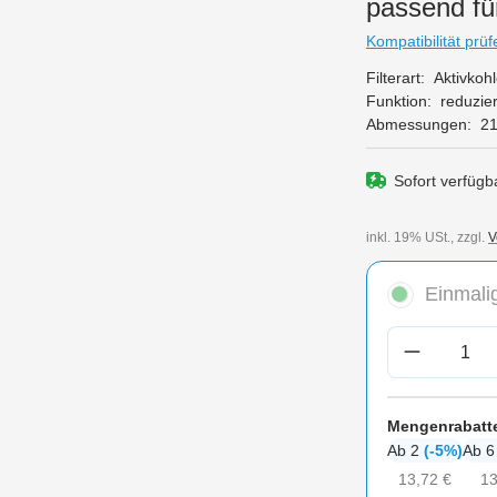
passend fü
Kompatibilität prüf
Filterart:
Aktivkohle
Funktion:
reduzie
Abmessungen:
21
Sofort verfügba
inkl. 19% USt., zzgl.
V
Einmalig
Produkt A
Mengenrabatt
Ab 2
(-5%)
Ab 
13,72 €
13