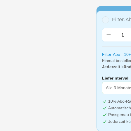
Filter-
Produkt A
Filter-Abo - 10
Einmal bestelle
Jederzeit künd
Lieferintervall
10% Abo-Ra
Automatisch
Passgenau f
Jederzeit k