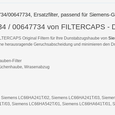
7734/00647734, Ersatzfilter, passend für Siemens-G
7734 / 00647734 von FILTERCAPS - 
 FILTERCAPS Original Filtern für Ihre Dunstabzugshaube von
Si
 eine herausragende Geruchsabscheidung und minimieren den Druc
auben-Filter
üchenhaube, Wrasenabzug
 Siemens LC66HA241T/02, Siemens LC66HA241T/03, Sieme
T/03, Siemens LC66HA542T/01, Siemens LC66HA641T/01, 