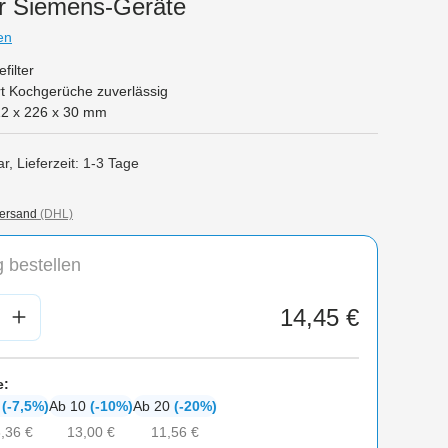
r Siemens-Geräte
en
filter
rt Kochgerüche zuverlässig
2 x 226 x 30 mm
r, Lieferzeit: 1-3 Tage
ersand
(DHL)
 bestellen
nzahl: Gib den gewünschten Wert ein oder
14,45 €
e:
6
(-7,5%)
Ab 10
(-10%)
Ab 20
(-20%)
,36 €
13,00 €
11,56 €