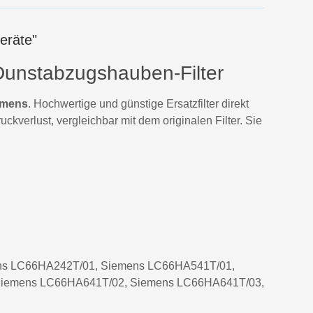
eräte"
Dunstabzugshauben-Filter
emens
. Hochwertige und günstige Ersatzfilter direkt
kverlust, vergleichbar mit dem originalen Filter. Sie
ns LC66HA242T/01, Siemens LC66HA541T/01,
Siemens LC66HA641T/02, Siemens LC66HA641T/03,