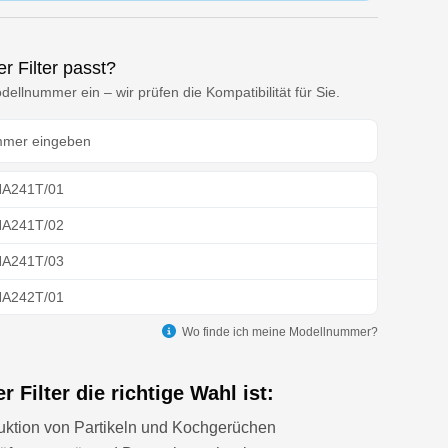
r Filter passt?
ellnummer ein – wir prüfen die Kompatibilität für Sie.
HA241T/01
HA241T/02
HA241T/03
HA242T/01
HA541T/01
Wo finde ich meine Modellnummer?
HA541T/02
 Filter die richtige Wahl ist:
HA541T/03
uktion von Partikeln und Kochgerüchen
HA542T/01