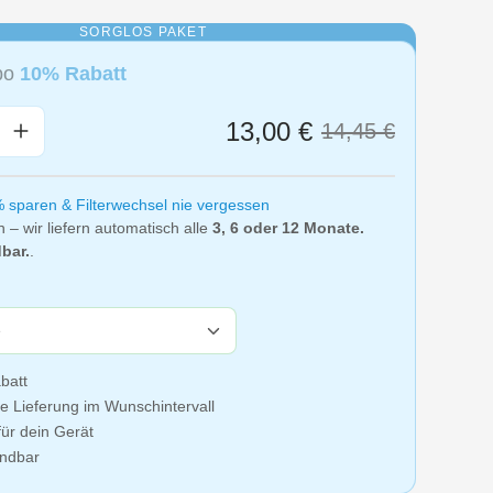
SORGLOS PAKET
Abo
10% Rabatt
nzahl: Gib den gewünschten Wert ein oder
13,00 €
14,45 €
% sparen & Filterwechsel nie vergessen
n – wir liefern automatisch alle
3, 6 oder 12 Monate.
bar.
.
batt
e Lieferung im Wunschintervall
ür dein Gerät
ündbar