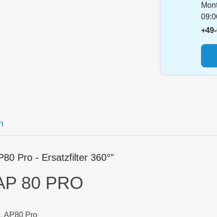
Mont
09:0
+49-
n
0 Pro - Ersatzfilter 360°"
AP 80 PRO
AL AP80 Pro