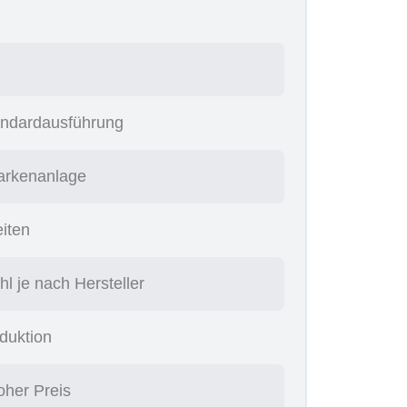
tandardausführung
Markenanlage
eiten
l je nach Hersteller
duktion
oher Preis