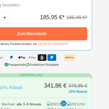
 bestellen
nzahl: Gib den gewünschten Wert ein oder
185,95 €*
185,95 €*
Zum Warenkorb
 dieses Produkt erhalten Sie
185.95
FILTERPOINTS
en:
Passgarantie
Kostenlose Rückgabe
EMPFEHLUNG
341,86 €
379,85 €
10% Rabatt
10% Rabatt
2x
r Wechsel:
alle 3–6 Monate