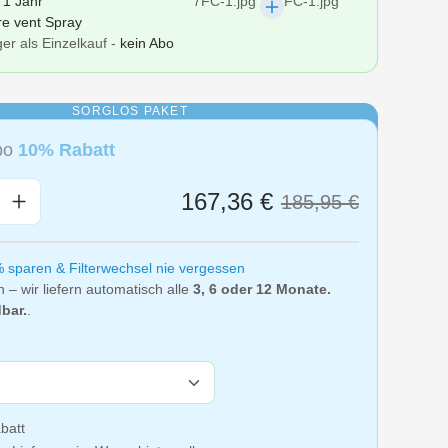
r
1 Jahr
re vent Spray
er als Einzelkauf -
kein Abo
SORGLOS PAKET
Abo
10% Rabatt
nzahl: Gib den gewünschten Wert ein oder
167,36 €
185,95 €
% sparen & Filterwechsel nie vergessen
n – wir liefern automatisch alle
3, 6 oder 12 Monate.
bar.
.
batt