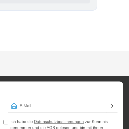
E-Mail
Ich habe die
Datenschutzbestimmungen
zur Kenntnis
genommen und die
AGB
gelesen und bin mit ihnen