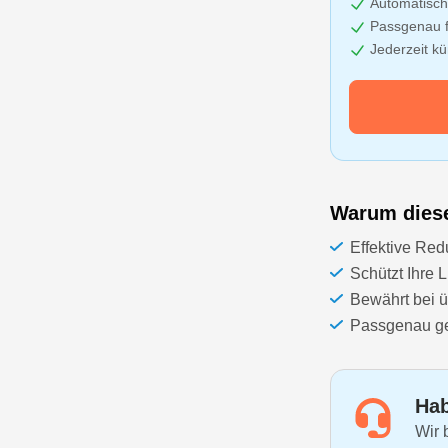
Automatisch
Passgenau f
Jederzeit k
Warum dieser
Effektive Red
Schützt Ihre
Bewährt bei 
Passgenau gef
Hab
Wir 