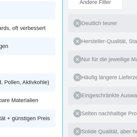
Andere Filter
Deutlich teurer
ards, oft verbessert
Hersteller-Qualität, S
agen
Nur für die jeweilige 
Häufig längere Lieferz
 Pollen, Aktivkohle)
Eingeschränkte Auswah
are Materialien
Selten nachhaltige Pro
tät + günstigen Preis
Solide Qualität, aber h