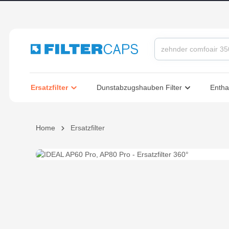
springen
Zur Hauptnavigation springen
Ersatzfilter
Dunstabzugshauben Filter
Entha
Home
Ersatzfilter
Bildergalerie überspringen