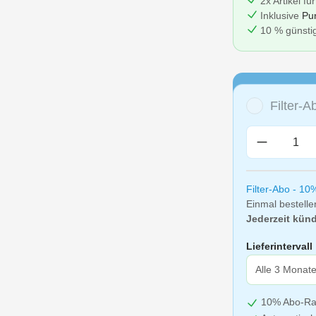
2x Artikel fü
Inklusive
Pu
10 % günstig
Filter-
Produkt A
Filter-Abo - 10
Einmal bestelle
Jederzeit künd
Lieferintervall
10% Abo-Ra