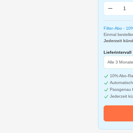
Produkt A
Filter-Abo - 10
Einmal bestelle
Jederzeit künd
Lieferintervall
10% Abo-Ra
Automatisch
Passgenau f
Jederzeit k