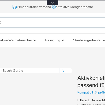
klimaneutraler Versand
attraktive Mengenrabatte
halpie-Wärmetauscher
Reinigung
Staubsaugerbeutel
Aktivkohlef
passend fü
Kompatibilität prüf
Filterart:
Aktivkohle