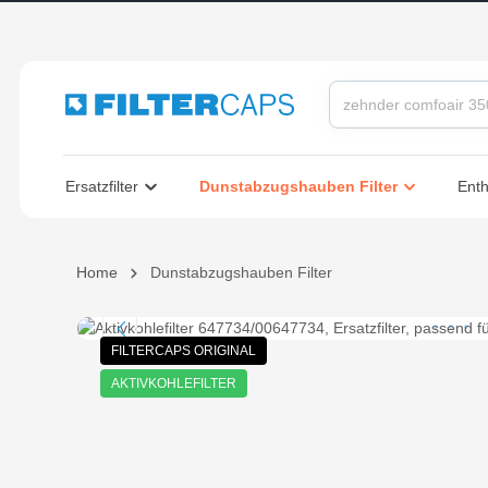
springen
Zur Hauptnavigation springen
Dunstabzugshauben Filter
Ersatzfilter
Ent
Home
Dunstabzugshauben Filter
Bildergalerie überspringen
FILTERCAPS ORIGINAL
AKTIVKOHLEFILTER