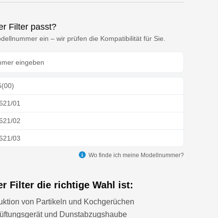
r Filter passt?
ellnummer ein – wir prüfen die Kompatibilität für Sie.
(00)
621/01
621/02
621/03
622/01
Wo finde ich meine Modellnummer?
651/01
 Filter die richtige Wahl ist:
651/02
uktion von Partikeln und Kochgerüchen
651/03
 Lüftungsgerät und Dunstabzugshaube