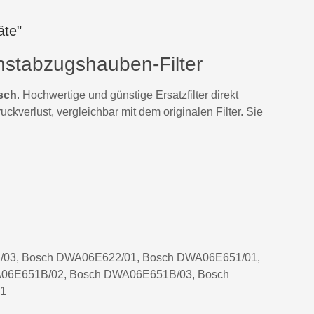
äte"
nstabzugshauben-Filter
sch
. Hochwertige und günstige Ersatzfilter direkt
kverlust, vergleichbar mit dem originalen Filter. Sie
/03, Bosch DWA06E622/01, Bosch DWA06E651/01,
06E651B/02, Bosch DWA06E651B/03, Bosch
01