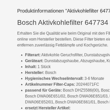
Produktinformationen "Aktivkohlefilter 64
Bosch Aktivkohlefilter 6477
Erhalten Sie die Qualität wie beim Original mit den
online vom Hersteller bestellen. Diese Filter bieten
entfernen zuverlässig Fettdämpfe und Kochgerüche.
Filterart:
Aktivkohle Geruchsfilter, Dunstabzugsh
Geräteart:
Dunstabzugshaube, Abzugshaube, K
Inhalt:
1 Stück
Hersteller:
Bosch
Hygienisches Wechselintervall:
3-6 Monate
Artikelnummer Filter-Caps:
20244071FC
passend für Geräte:
Bosch DHZ5586(00), Bos
Bosch DWA06E651/02, Bosch DWA06E651/03,
DWA06E652/01, Bosch DWA06E661/01, Bosch
ersetzt Hersteller Artikel: