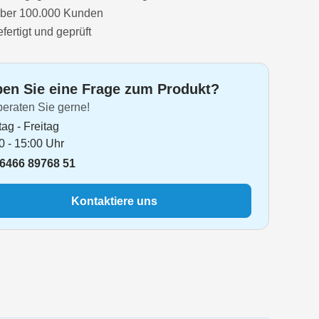
651B/00
über 100.000 Kunden
ertigt und geprüft
651B/01
651B/02
en Sie eine Frage zum Produkt?
651B/03
beraten Sie gerne!
652/01
ag - Freitag
661/01
0 - 15:00 Uhr
6466 89768 51
661/02
661/03
Kontaktiere uns
662/01