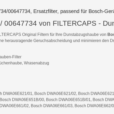
7734/00647734, Ersatzfilter, passend für Bosch-Ger
34 / 00647734 von FILTERCAPS - Du
 FILTERCAPS Original Filtern für Ihre Dunstabzugshaube von
Bo
 eine herausragende Geruchsabscheidung und minimieren den Druc
auben-Filter
üchenhaube, Wrasenabzug
ch DWA06E621/01, Bosch DWA06E621/02, Bosch DWA06E621
 Bosch DWA06E651B/00, Bosch DWA06E651B/01, Bosch DWA
 DWA06E661/02, Bosch DWA06E661/03, Bosch DWA06E662/