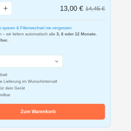
nzahl: Gib den gewünschten Wert ein oder
13,00 €
14,45 €
% sparen & Filterwechsel nie vergessen
n – wir liefern automatisch alle
3, 6 oder 12 Monate.
bar.
.
batt
e Lieferung im Wunschintervall
ür dein Gerät
ündbar
Zum Warenkorb