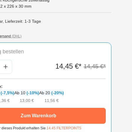
rt Kochgerüche zuverlässig
2 x 226 x 30 mm
r, Lieferzeit: 1-3 Tage
ersand
(DHL)
 bestellen
nzahl: Gib den gewünschten Wert ein oder
14,45 €*
14,45 €*
e:
6
(-7,5%)
Ab 10
(-10%)
Ab 20
(-20%)
,36 €
13,00 €
11,56 €
Zum Warenkorb
r dieses Produkt erhalten Sie
14.45
FILTERPOINTS