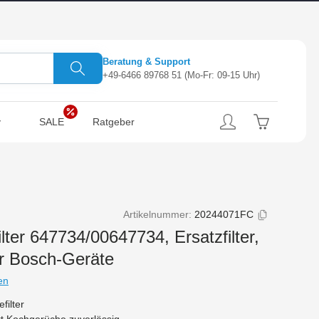
Beratung & Support
+49-6466 89768 51
(Mo-Fr: 09-15 Uhr)
SALE
Ratgeber
Artikelnummer:
20244071FC
ilter 647734/00647734, Ersatzfilter,
r Bosch-Geräte
en
filter