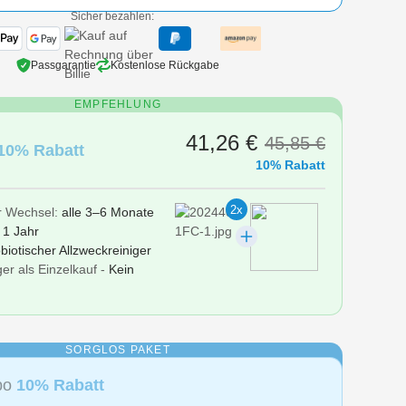
Sicher bezahlen:
Passgarantie
Kostenlose Rückgabe
EMPFEHLUNG
41,26 €
45,85 €
10% Rabatt
10% Rabatt
2x
r Wechsel:
alle 3–6 Monate
r
1 Jahr
biotischer Allzweckreiniger
er als Einzelkauf -
Kein
SORGLOS PAKET
Abo
10% Rabatt