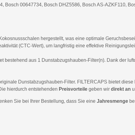
4, Bosch 00647734, Bosch DHZ5586, Bosch AS-AZKF110, Bo
 Kokosnussschalen hergestellt, was eine optimale Geruchsbeseiti
tivität (CTC-Wert), um langfristig eine effektive Reinigungsle
Set bestehend aus 1 Dunstabzugshauben-Filter(n). Dank der luft
riginale Dunstabzugshauben-Filter. FILTERCAPS bietet diese h
Die hierdurch entstehenden
Preisvorteile
geben wir
direkt an
u
denken Sie bei Ihrer Bestellung, dass Sie eine
Jahresmenge
bes