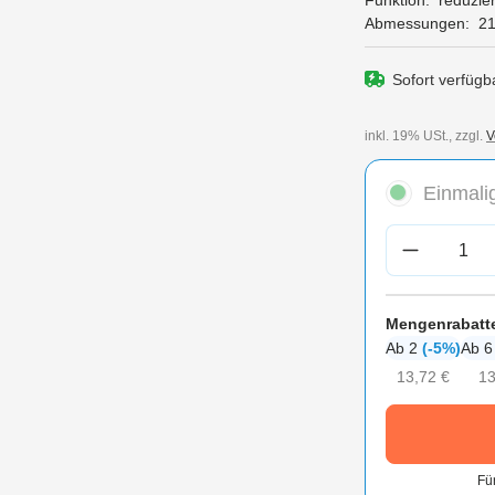
Funktion:
reduzie
Abmessungen:
21
Sofort verfügba
inkl. 19% USt., zzgl.
V
Einmalig
Produkt A
Mengenrabatt
Ab 2
(-5%)
Ab 
13,72 €
13
Fü