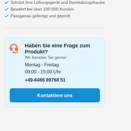
Schützt Ihre Lüftungsgerät und Dunstabzugshaube
Siemens VS 42A00...44A99
Bewährt bei über 100.000 Kunden
Passgenau gefertigt und geprüft
Siemens VS 42B00...44B99
Siemens VS 50A00...59A99
Siemens VS 50B00...59B99
Haben Sie eine Frage zum
Siemens VS 50C00...59C99
Produkt?
Wir beraten Sie gerne!
Siemens VS 50D00...59D99
Montag - Freitag
Siemens VS 50E00...59E99
09:00 - 15:00 Uhr
+49-6466 89768 51
Siemens VS 60A00...62A99
Siemens VS 63A00
Kontaktiere uns
Siemens VS 63A01...63A06
Siemens VS 63A07
Siemens VS 63A08...63A09