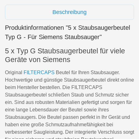
Siemens VS 63A10...63A99
Beschreibung
Siemens VS 70A00...79A99
Siemens VS 70B00...79B99
Produktinformationen "5 x Staubsaugerbeutel
Siemens VS 70C00...79C99
Typ G - Für Siemens Staubsauger"
Siemens VS 70D00...79D99
5 x Typ G Staubsaugerbeutel für viele
Siemens VS 90A...99A...
Geräte von Siemens
Siemens VS 10000...10999
Original
FILTERCAPS
Beutel für Ihren Staubsauger.
Hochwertige und günstige Staubsaugerbeutel direkt online
Siemens VS 50000...59999
beim Hersteller bestellen. Die FILTERCAPS
Siemens VS 69000...69999
Staubsaugerbeutel schließen Staub und Schmutz sicher
ein. Sind aus robusten Materialien gefertigt und sorgen für
Siemens VS 70000...71999
eine lange Lebensdauer der Beutel sowie ihres
Siemens VS Z3...SERIE Z3.0
Staubsaugers. Die Beutel passen perfekt in Ihr Gerät und
haben eine große Schmutzaufnahmefähigkeit bei
Siemens VS Z4...SERIE Z4.0
verbesserter Saugleistung. Der integrierte Verschluss sorgt