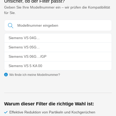
Unsicher, ob der Filter passt?
Geben Sie Ihre Modellnummer ein – wir prüfen die Kompatibilität
für Sie.
Siemens VS 04G...
Siemens VS 05G...
Siemens VS 06G…/GP
Siemens VS 5 KA 00
Siemens VS 5A 1000...9999
Wo finde ich meine Modellnummer?
Siemens VS 5E 1000...9999
Siemens VS 5E 2000…2999
Siemens VS 32A00...33A99
Warum dieser Filter die richtige Wahl ist:
Effektive Reduktion von Partikeln und Kochgerüchen
Siemens VS 32B00...33B99